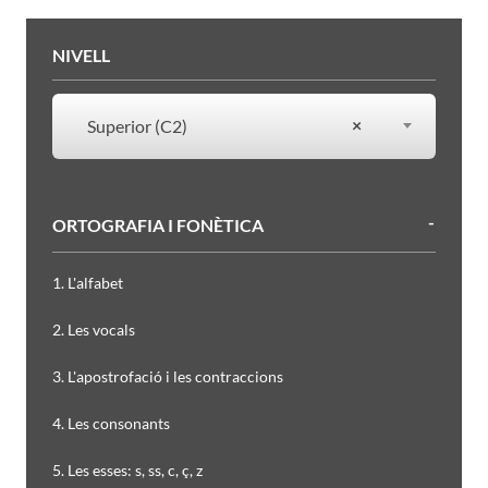
Filtres
NIVELL
NIVELL
×
Superior (C2)
ORTOGRAFIA I FONÈTICA
1. L'alfabet
2. Les vocals
3. L'apostrofació i les contraccions
4. Les consonants
5. Les esses: s, ss, c, ç, z