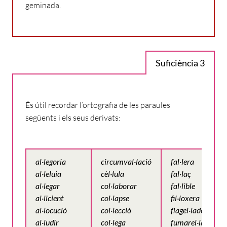
geminada.
Suficiència 3
És útil recordar l’ortografia de les paraules
següents i els seus derivats:
al·legoria
circumval·lació
fal·lera
al·leluia
cèl·lula
fal·laç
al·legar
col·laborar
fal·lible
al·licient
col·lapse
fil·loxera
al·locució
col·lecció
flagel·lador
al·ludir
col·lega
fumarel·la