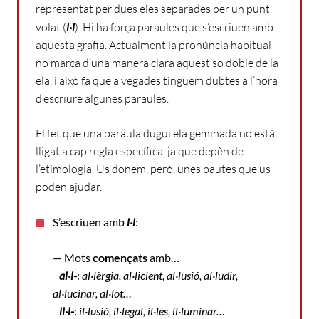
representat
per
dues
eles
separades per un punt
volat (
l·l
). Hi ha força paraules que s’escriuen amb
aquesta grafia. Actualment la pronúncia habitual
no marca d’una manera clara aquest so doble de la
ela, i això fa que a vegades tinguem dubtes a l’hora
d’escriure algunes paraules.
El
fet
que
una
paraula
dugui
ela
geminada
no
està
lligat
a
cap
regla
específica, ja que depèn de
l’etimologia. Us donem, però, unes pautes que us
poden ajudar.
S’escriuen amb
l·l
:
— Mots
començats
amb…
al·l-
:
al·lèrgia, al·licient, al·lusió, al·ludir,
al·lucinar, al·lot…
il·l-
:
il·lusió, il·legal, il·lès, il·luminar…