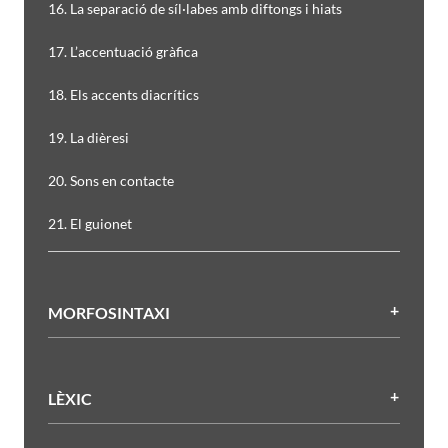
16. La separació de síl·labes amb diftongs i hiats
17. L’accentuació gràfica
18. Els accents diacrítics
19. La dièresi
20. Sons en contacte
21. El guionet
MORFOSINTAXI
LÈXIC