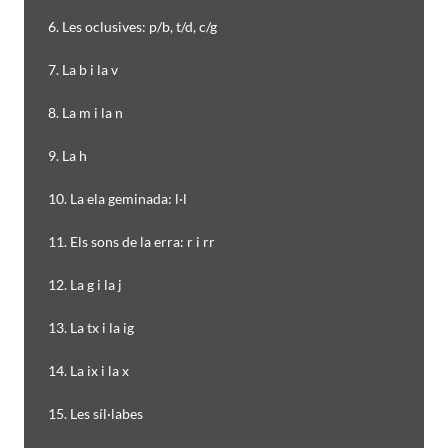
6. Les oclusives: p/b, t/d, c/g
7. La b i la v
8. La m i la n
9. La h
10. La ela geminada: l·l
11. Els sons de la erra: r i rr
12. La g i la j
13. La tx i la ig
14. La ix i la x
15. Les síl·labes