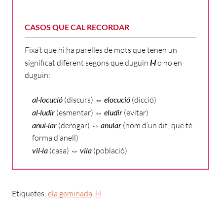
CASOS QUE CAL RECORDAR
Fixa’t que hi ha parelles de mots que tenen un
significat diferent segons que duguin
l·l
o no
en
duguin:
al·locució
(discurs) ⇔
elocució
(dicció)
al·ludir
(esmentar) ⇔
eludir
(evitar)
anul·lar
(derogar) ⇔
anular
(nom d’un dit; que té
forma d’anell)
vil·la
(casa) ⇔
vila
(població)
Etiquetes:
ela geminada
,
l·l