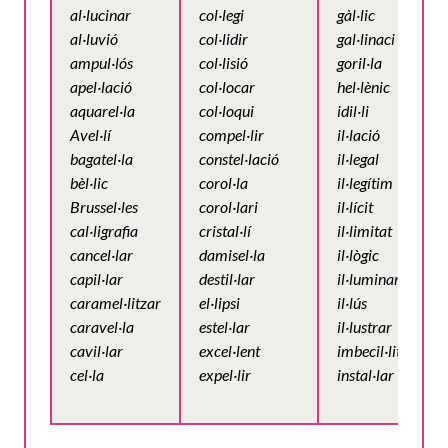
al·lucinar
col·legi
gàl·lic
al·luvió
col·lidir
gal·linaci
ampul·lós
col·lisió
goril·la
apel·lació
col·locar
hel·lènic
aquarel·la
col·loqui
idil·li
Avel·lí
compel·lir
il·lació
bagatel·la
constel·lació
il·legal
bèl·lic
corol·la
il·legítim
Brussel·les
corol·lari
il·lícit
cal·ligrafia
cristal·lí
il·limitat
cancel·lar
damisel·la
il·lògic
capil·lar
destil·lar
il·luminar
caramel·litzar
el·lipsi
il·lús
caravel·la
estel·lar
il·lustrar
cavil·lar
excel·lent
imbecil·litat
cel·la
expel·lir
instal·lar