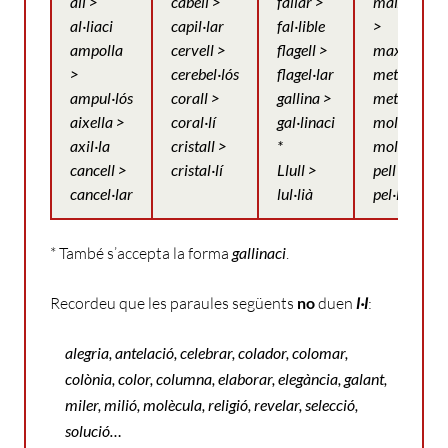
all >
cabell >
fallar >
maixella
al·liaci
capil·lar
fal·lible
>
ampolla
cervell >
flagell >
maxil·lar
>
cerebel·lós
flagel·lar
metall >
ampul·lós
corall >
gallina >
metàl·lic
aixella >
coral·lí
gal·linaci
moll >
axil·la
cristall >
*
mol·lície
cancell >
cristal·lí
Llull >
pell >
cancel·lar
lul·lià
pel·lícula
* També s’accepta la forma
gallinaci
.
Recordeu que les paraules següents
no
duen
l·l
:
alegria, antelació, c
elebrar
, c
olador,
colomar,
colònia, color, columna, elaborar
,
elegància, galant,
miler, milió
,
molècula, religió, revelar, selecció,
solució…