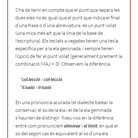
S’ha de tenir en compte que el punt que separa les
dues eles no és igual que el punt que indica el final
d’una frase o d’una abreviatura: és un punt volat
(una mica més alt que la línia de la base de
l’escriptura). Els teclats a vegades tenen una tecla
específica per a la ela geminada, i sempre tenen
l’opció de fer el punt volat (generalment prement la
combinació MAJ
+ 3). Observem la
diferència:
*
col.lecció
/
col·lecció
*
il.lusió
/
il·lusió
En una pronúncia acurada (el dialecte balear la
conserva), el so de la ela i el de la ela geminada
s’haurien de
distingir: f
ixeu-vos en la diferència
entre com pronunciem
eliminar
i
el límit
, en què el
so del segon cas és equivalent al so d’una ela