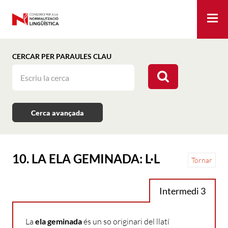
Me
CERCAR PER PARAULES CLAU
Cerca avançada
10. LA ELA GEMINADA: L·L
Tornar
Intermedi 3
La
ela
geminada
és
un
so
originari
del
llatí