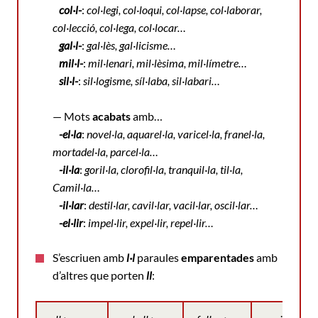
col·l-
:
col·legi, col·loqui, col·lapse, col·laborar,
col·lecció, col·lega, col·locar…
gal·l-
:
gal·lès, gal·licisme…
mil·l-
:
mil·lenari, mil·lèsima, mil·límetre…
sil·l-
:
sil·logisme, síl·laba, sil·labari…
— Mots
acabats
amb…
-el·la
:
novel·la, aquarel·la, varicel·la, franel·la,
mortadel·la, parcel·la…
-il·la
:
goril·la, clorofil·la, tranquil·la, til·la,
Camil·la…
-il·lar
:
destil·lar, cavil·lar, vacil·lar, oscil·lar…
-el·lir
:
impel·lir, expel·lir, repel·lir…
S’escriuen amb
l·l
paraules
emparentades
amb
d’altres que porten
ll
: