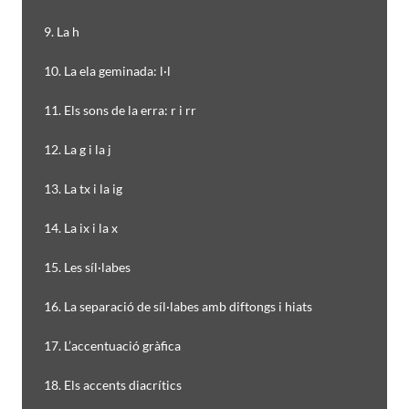
9. La h
10. La ela geminada: l·l
11. Els sons de la erra: r i rr
12. La g i la j
13. La tx i la ig
14. La ix i la x
15. Les síl·labes
16. La separació de síl·labes amb diftongs i hiats
17. L’accentuació gràfica
18. Els accents diacrítics