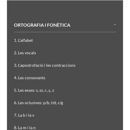
ORTOGRAFIA I FONÈTICA
1. L'alfabet
2. Les vocals
3. L'apostrofació i les contraccions
4. Les consonants
5. Les esses: s, ss, c, ç, z
6. Les oclusives: p/b, t/d, c/g
7. La b i la v
8. La m i la n