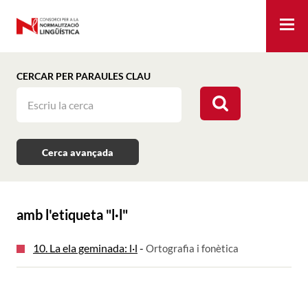
Me
CERCAR PER PARAULES CLAU
Cerca avançada
amb l'etiqueta "
l·l
"
10. La ela geminada: l·l
-
Ortografia i fonètica