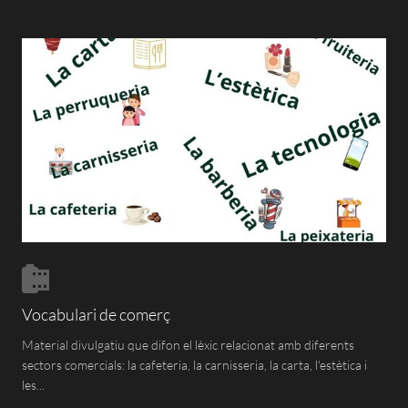
Vocabulari de comerç
Material divulgatiu que difon el lèxic relacionat amb diferents
sectors comercials: la cafeteria, la carnisseria, la carta, l'estètica i
les...