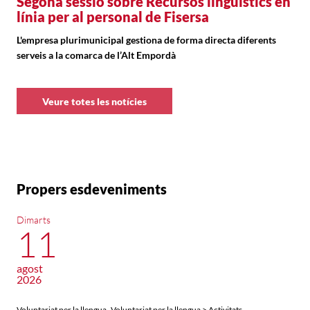
Segona sessió sobre Recursos lingüístics en
línia per al personal de Fisersa
L'empresa plurimunicipal gestiona de forma directa diferents
serveis a la comarca de l’Alt Empordà
Veure totes les notícies
Propers esdeveniments
Dimarts
11
agost
2026
,
Voluntariat per la llengua
Voluntariat per la llengua > Activitats