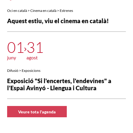
Oci en català > Cinema en català > Estrenes
Aquest estiu, viu el cinema en català!
01
31
juny
agost
Difusió > Exposicions
Exposició "Si l'encertes, l'endevines" a
l’Espai Avinyó - Llengua i Cultura
Veure tota l'agenda