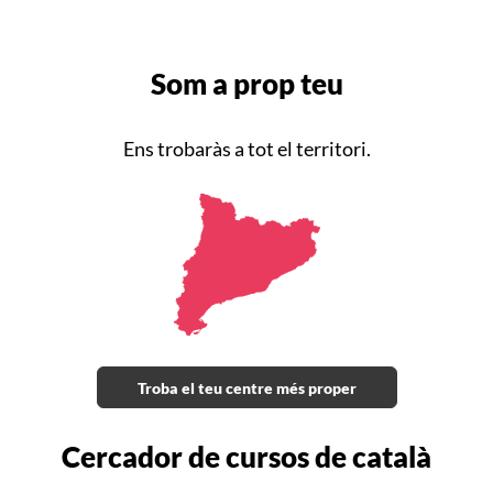
Som a prop teu
Ens trobaràs a tot el territori.
Voluntariat per la llengua
10 cites per practicar i compartir la llengua
Apunta-t'hi!
Troba el teu centre més proper
Cercador de cursos de català