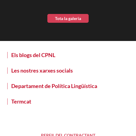
Tota la galeria
Els blogs del CPNL
Les nostres xarxes socials
Departament de Política Lingüística
Termcat
PERFIL DEL CONTRACTANT