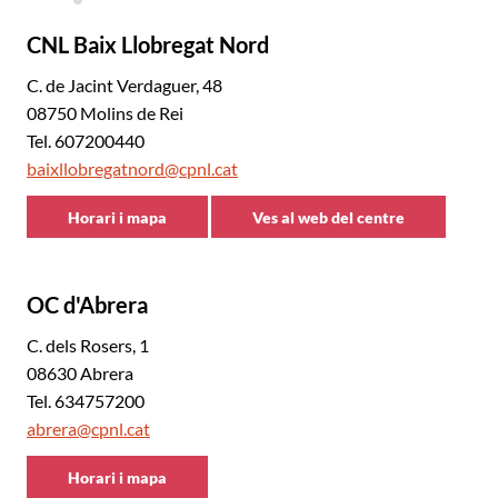
CNL Baix Llobregat Nord
C. de Jacint Verdaguer, 48
08750 Molins de Rei
Tel. 607200440
baixllobregatnord@cpnl.cat
Horari i mapa
Ves al web del centre
CNL
CNL
Baix
Baix
Llobregat
Llobregat
OC d'Abrera
Nord
Nord
C. dels Rosers, 1
08630 Abrera
Tel. 634757200
abrera@cpnl.cat
Horari i mapa
CNL