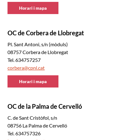
Horari i mapa
CNL
Baix
Llobregat
OC de Corbera de Llobregat
Nord
Pl. Sant Antoni, s/n (mòduls)
08757 Corbera de Llobregat
Tel. 634757257
corbera@cpnl.cat
Horari i mapa
CNL
Baix
Llobregat
OC de la Palma de Cervelló
Nord
C. de Sant Cristòfol, s/n
08756 La Palma de Cervelló
Tel. 634757326