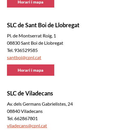
Horari i mapa
CNL
Baix
Llobregat
SLC de Sant Boi de Llobregat
Sud
Pl. de Montserrat Roig, 1
08830 Sant Boi de Llobregat
Tel. 936529585
santboi@cpnl.cat
Horari i mapa
CNL
Baix
Llobregat
SLC de Viladecans
Sud
Av. dels Germans Gabrielistes, 24
08840 Viladecans
Tel. 662867801
viladecans@cpnl.cat