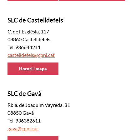
Baix
Baix
Llobregat
Llobregat
SLC de Castelldefels
Sud
Sud
C. de l'Església, 117
08860 Castelldefels
Tel. 936644211
castelldefels@cpnl.cat
Horari i mapa
CNL
Baix
Llobregat
SLC de Gavà
Sud
Rbla. de Joaquim Vayreda, 31
08850 Gavà
Tel. 936382611
gava@cpnl.cat