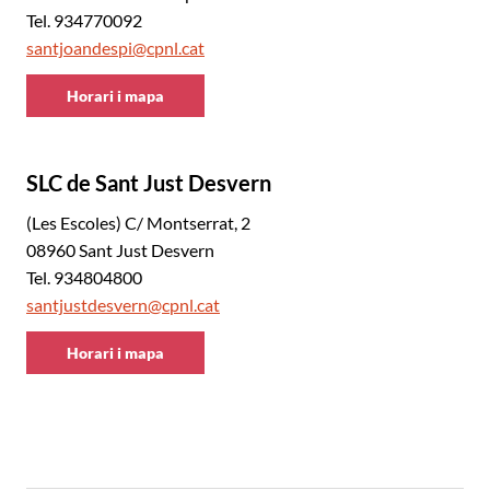
Tel. 934770092
santjoandespi@cpnl.cat
Horari i mapa
CNL
Baix
Llobregat
SLC de Sant Just Desvern
Centre
(Les Escoles) C/ Montserrat, 2
08960 Sant Just Desvern
Tel. 934804800
santjustdesvern@cpnl.cat
Horari i mapa
CNL
Baix
Llobregat
Centre