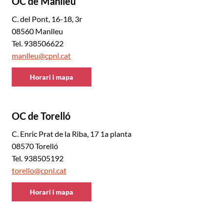
OC de Manlleu
C. del Pont, 16-18, 3r
08560 Manlleu
Tel. 938506622
manlleu@cpnl.cat
Horari i mapa
CNL
d'Osona
OC de Torelló
C. Enric Prat de la Riba, 17 1a planta
08570 Torelló
Tel. 938505192
torello@cpnl.cat
Horari i mapa
CNL
d'Osona