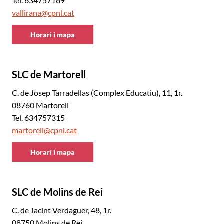
Tel. 634757189
vallirana@cpnl.cat
Horari i mapa
CNL
Baix
Llobregat
SLC de Martorell
Nord
C. de Josep Tarradellas (Complex Educatiu), 11, 1r.
08760 Martorell
Tel. 634757315
martorell@cpnl.cat
Horari i mapa
CNL
Baix
Llobregat
SLC de Molins de Rei
Nord
C. de Jacint Verdaguer, 48, 1r.
08750 Molins de Rei