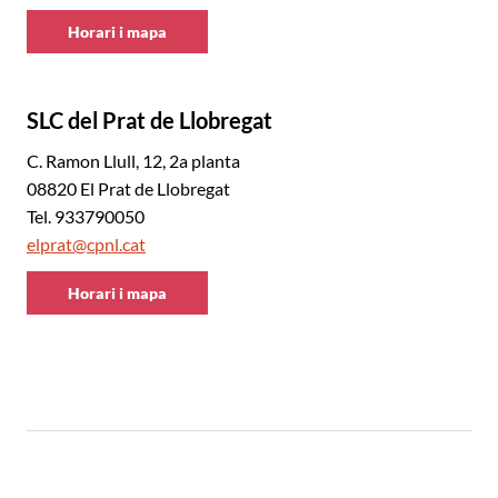
Horari i mapa
CNL
Baix
Llobregat
SLC del Prat de Llobregat
Sud
C. Ramon Llull, 12, 2a planta
08820 El Prat de Llobregat
Tel. 933790050
elprat@cpnl.cat
Horari i mapa
CNL
Baix
Llobregat
Sud