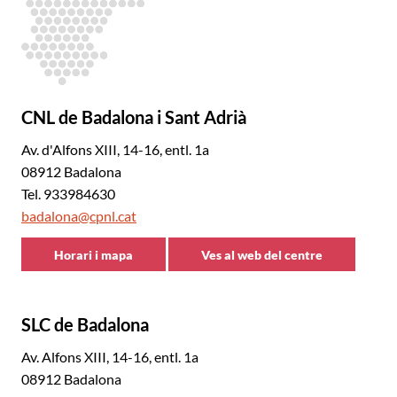
CNL de Badalona i Sant Adrià
Av. d'Alfons XIII, 14-16, entl. 1a
08912 Badalona
Tel. 933984630
badalona@cpnl.cat
Horari i mapa
Ves al web del centre
CNL
CNL
de
de
Badalona
Badalona
SLC de Badalona
i
i
Sant
Sant
Av. Alfons XIII, 14-16, entl. 1a
Adrià
Adrià
08912 Badalona