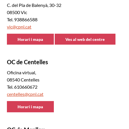
C. del Pla de Balenyà, 30-32
08500 Vic
Tel. 938866588
vic@cpnl.cat
Horari i mapa
Ves al web del centre
CNL
CNL
d'Osona
d'Osona
OC de Centelles
Oficina virtual,
08540 Centelles
Tel. 610660672
centelles@cpnl.cat
Horari i mapa
CNL
d'Osona