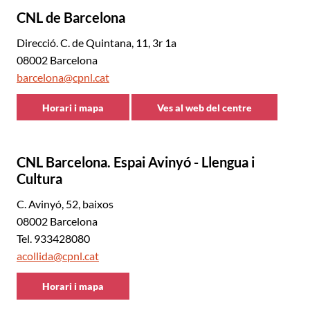
CNL de Barcelona
Direcció. C. de Quintana, 11, 3r 1a
08002 Barcelona
barcelona@cpnl.cat
Horari i mapa
Ves al web del centre
CNL
CNL
de
de
Barcelona
Barcelona
CNL Barcelona. Espai Avinyó - Llengua i
Cultura
C. Avinyó, 52, baixos
08002 Barcelona
Tel. 933428080
acollida@cpnl.cat
Horari i mapa
CNL
de