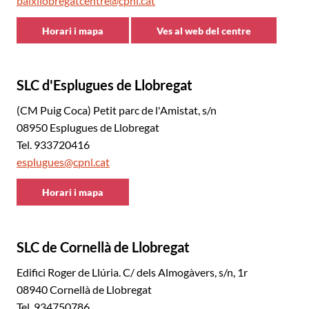
baixllobregatcentre@cpnl.cat
Horari i mapa
Ves al web del centre
CNL
CNL
Baix
Baix
Llobregat
Llobregat
SLC d'Esplugues de Llobregat
Centre
Centre
(CM Puig Coca) Petit parc de l'Amistat, s/n
08950 Esplugues de Llobregat
Tel. 933720416
esplugues@cpnl.cat
Horari i mapa
CNL
Baix
Llobregat
SLC de Cornellà de Llobregat
Centre
Edifici Roger de Llúria. C/ dels Almogàvers, s/n, 1r
08940 Cornellà de Llobregat
Tel. 934750786