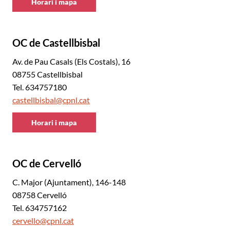
Horari i mapa
CNL
Baix
Llobregat
OC de Castellbisbal
Nord
Av. de Pau Casals (Els Costals), 16
08755 Castellbisbal
Tel. 634757180
castellbisbal@cpnl.cat
Horari i mapa
CNL
Baix
Llobregat
OC de Cervelló
Nord
C. Major (Ajuntament), 146-148
08758 Cervelló
Tel. 634757162
cervello@cpnl.cat