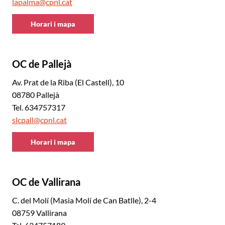
lapalma@cpnl.cat
Horari i mapa
CNL
Baix
Llobregat
OC de Pallejà
Nord
Av. Prat de la Riba (El Castell), 10
08780 Pallejà
Tel. 634757317
slcpall@cpnl.cat
Horari i mapa
CNL
Baix
Llobregat
OC de Vallirana
Nord
C. del Molí (Masia Molí de Can Batlle), 2-4
08759 Vallirana