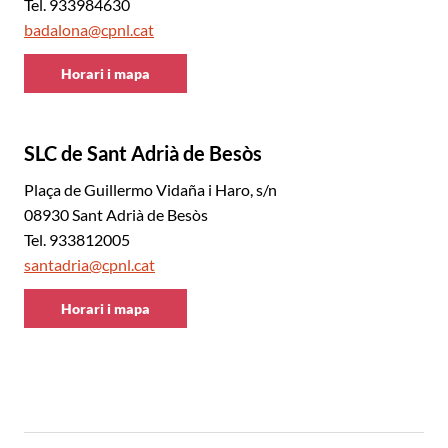
Tel. 933984630
badalona@cpnl.cat
Horari i mapa
CNL
de
Badalona
SLC de Sant Adrià de Besòs
i
Sant
Plaça de Guillermo Vidaña i Haro, s/n
Adrià
08930 Sant Adrià de Besòs
Tel. 933812005
santadria@cpnl.cat
Horari i mapa
CNL
de
Badalona
i
Sant
Adrià