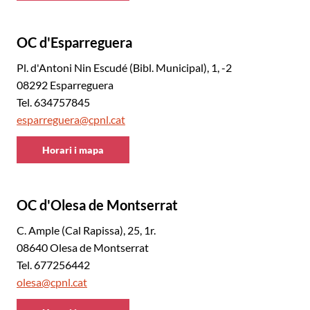
Baix
Llobregat
OC d'Esparreguera
Nord
Pl. d'Antoni Nin Escudé (Bibl. Municipal), 1, -2
08292 Esparreguera
Tel. 634757845
esparreguera@cpnl.cat
Horari i mapa
CNL
Baix
Llobregat
OC d'Olesa de Montserrat
Nord
C. Ample (Cal Rapissa), 25, 1r.
08640 Olesa de Montserrat
Tel. 677256442
olesa@cpnl.cat