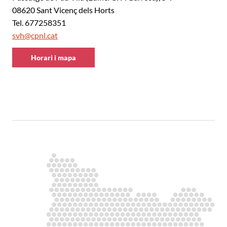
08620 Sant Vicenç dels Horts
Tel. 677258351
svh@cpnl.cat
Horari i mapa
CNL
Baix
Llobregat
Nord