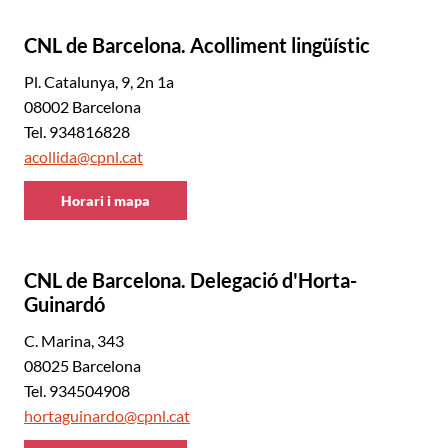
Barcelona
CNL de Barcelona. Acolliment lingüístic
Pl. Catalunya, 9, 2n 1a
08002 Barcelona
Tel. 934816828
acollida@cpnl.cat
Horari i mapa
CNL
de
Barcelona
CNL de Barcelona. Delegació d'Horta-
Guinardó
C. Marina, 343
08025 Barcelona
Tel. 934504908
hortaguinardo@cpnl.cat