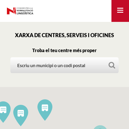
Me
XARXA DE CENTRES, SERVEIS I OFICINES
Cercador
Troba el teu centre més proper
de
centres