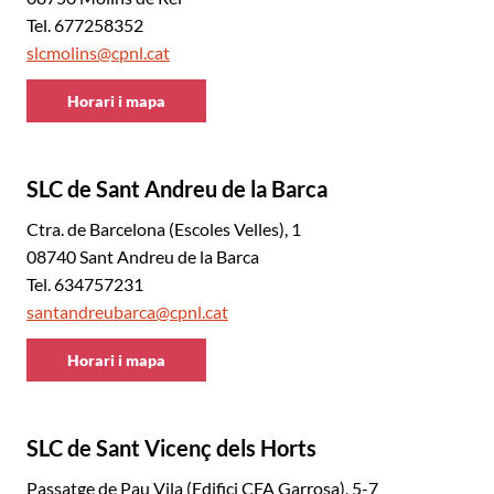
Tel. 677258352
slcmolins@cpnl.cat
Horari i mapa
CNL
Baix
Llobregat
SLC de Sant Andreu de la Barca
Nord
Ctra. de Barcelona (Escoles Velles), 1
08740 Sant Andreu de la Barca
Tel. 634757231
santandreubarca@cpnl.cat
Horari i mapa
CNL
Baix
Llobregat
SLC de Sant Vicenç dels Horts
Nord
Passatge de Pau Vila (Edifici CFA Garrosa), 5-7