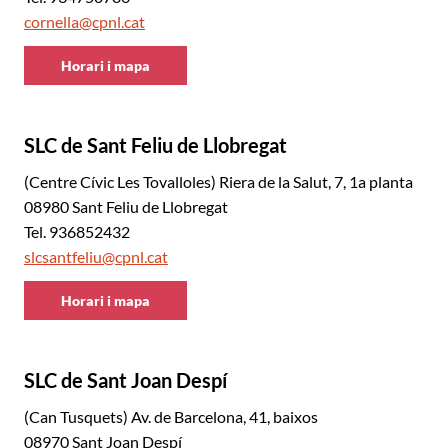
cornella@cpnl.cat
Horari i mapa
CNL
Baix
Llobregat
SLC de Sant Feliu de Llobregat
Centre
(Centre Cívic Les Tovalloles) Riera de la Salut, 7, 1a planta
08980 Sant Feliu de Llobregat
Tel. 936852432
slcsantfeliu@cpnl.cat
Horari i mapa
CNL
Baix
Llobregat
SLC de Sant Joan Despí
Centre
(Can Tusquets) Av. de Barcelona, 41, baixos
08970 Sant Joan Despí