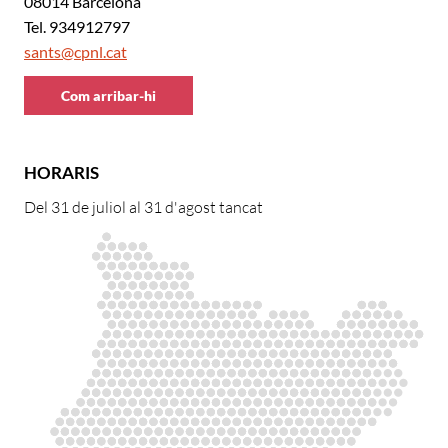
08014 Barcelona
Tel. 934912797
sants@cpnl.cat
Com arribar-hi
HORARIS
Del 31 de juliol al 31 d'agost tancat