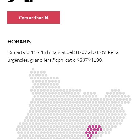
Com arribar-hi
HORARIS
Dimarts, d'11 a 13 h. Tancat del 31/07 al 04/09. Per a
urgències: granollers@cpnl.cat o 938794130.