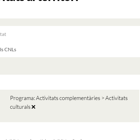
RAR
ATS
LTATS
AT
ATS
Programa: Activitats complementàries > Activitats
culturals