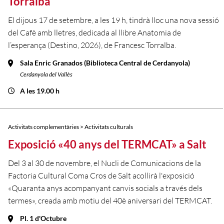
Torralba
El dijous 17 de setembre, a les 19 h, tindrà lloc una nova sessió
del Cafè amb lletres, dedicada al llibre Anatomia de
l’esperança (Destino, 2026), de Francesc Torralba.
Sala Enric Granados (Biblioteca Central de Cerdanyola)
Cerdanyola del Vallès
A les 19.00 h
Activitats complementàries > Activitats culturals
Exposició «40 anys del TERMCAT» a Salt
Del 3 al 30 de novembre, el Nucli de Comunicacions de la
Factoria Cultural Coma Cros de Salt acollirà l'exposició
«Quaranta anys acompanyant canvis socials a través dels
termes», creada amb motiu del 40è aniversari del TERMCAT.
Pl. 1 d'Octubre