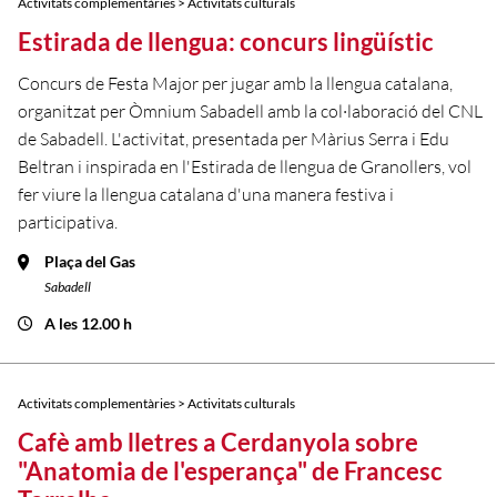
Activitats complementàries > Activitats culturals
Estirada de llengua: concurs lingüístic
Concurs de Festa Major per jugar amb la llengua catalana,
organitzat per Òmnium Sabadell amb la col·laboració del CNL
de Sabadell. L'activitat, presentada per Màrius Serra i Edu
Beltran i inspirada en l'Estirada de llengua de Granollers, vol
fer viure la llengua catalana d'una manera festiva i
participativa.
Plaça del Gas
Sabadell
A les 12.00 h
Activitats complementàries > Activitats culturals
Cafè amb lletres a Cerdanyola sobre
"Anatomia de l'esperança" de Francesc