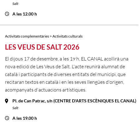
Salt
A les 12.00 h
Activitats complementàries > Activitats culturals
LES VEUS DE SALT 2026
El dijous 17 de desembre, a les 19 h, EL CANAL acollirà una
nova edició de Les Veus de Salt. L'acte reunirà alumnat de
català i participants de diverses entitats del municipi, que
recitaran textos en català i en les seves llengües d'origen,
acompanyats d'actuacions artístiques.
Pl. de Can Patrac, s/n (CENTRE D'ARTS ESCÈNIQUES EL CANAL)
Salt
A les 19.00 h