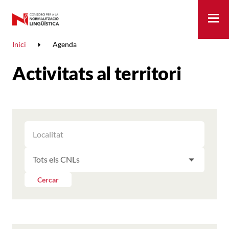
Me
Inici
Agenda
Activitats al territori
FILTRAR
FILTRAR
LES
ELS
ACTIVITATS
FILTRAR
RESULTATS
PER
LES
LOCALITAT
ACTIVITATS
Cercar
PER
CNL