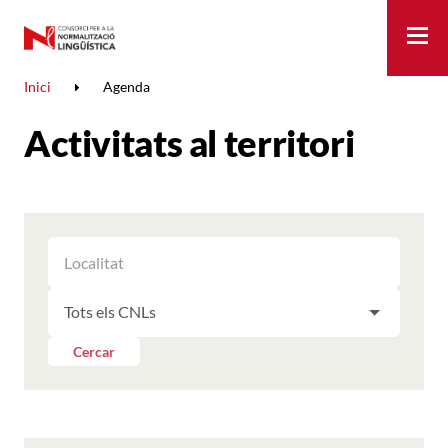
Me
Inici
Agenda
Activitats al territori
FILTRAR
FILTRAR
LES
ELS
ACTIVITATS
FILTRAR
RESULTATS
PER
LES
LOCALITAT
ACTIVITATS
Cercar
PER
CNL