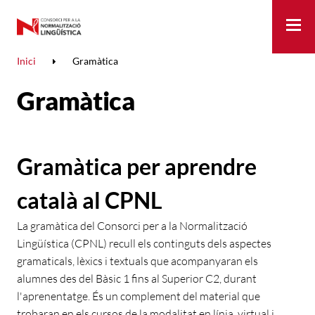
Me
Inici
Gramàtica
Gramàtica
Gramàtica per aprendre
català al CPNL
La gramàtica del Consorci per a la Normalització
Lingüística (CPNL) recull els continguts dels aspectes
gramaticals, lèxics i textuals que acompanyaran els
alumnes des del Bàsic 1 fins al Superior C2, durant
l'aprenentatge. És un complement del material que
trobaran en els cursos de la modalitat en línia, virtual i