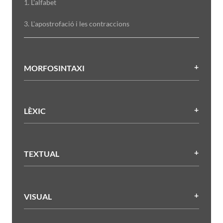
1. L'alfabet
3. L'apostrofació i les contraccions
MORFOSINTAXI
LÈXIC
TEXTUAL
VISUAL