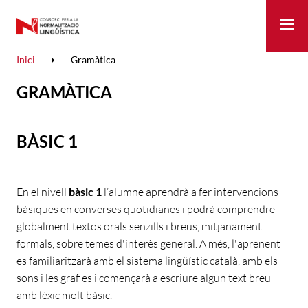
Me
Inici
Gramàtica
GRAMÀTICA
BÀSIC 1
En el nivell
bàsic 1
l’alumne aprendrà a fer intervencions
bàsiques en converses quotidianes i podrà comprendre
globalment textos orals senzills i breus, mitjanament
formals, sobre temes d'interès general. A més, l'aprenent
es familiaritzarà amb el sistema lingüístic català, amb els
sons i les grafies i començarà a escriure algun text breu
amb lèxic molt bàsic.