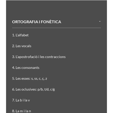
ORTOGRAFIA I FONÈTICA
1. L'alfabet
2. Les vocals
3. L'apostrofació i les contraccions
4. Les consonants
5. Les esses: s, ss, c, ç, z
6. Les oclusives: p/b, t/d, c/g
7. La b i la v
8. La m i la n