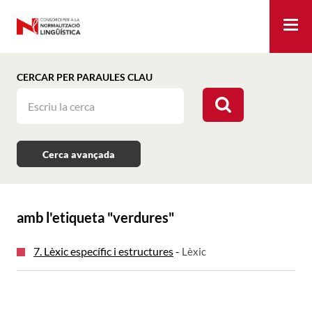
Me
CERCAR PER PARAULES CLAU
Cerca avançada
amb l'etiqueta "
verdures
"
7. Lèxic específic i estructures
-
Lèxic