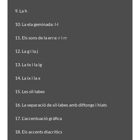
9. La h
10. La ela geminada: l·l
11. Els sons de la erra: r i rr
12. La g i la j
13. La tx i la ig
14. La ix i la x
15. Les síl·labes
16. La separació de síl·labes amb diftongs i hiats
17. L’accentuació gràfica
18. Els accents diacrítics