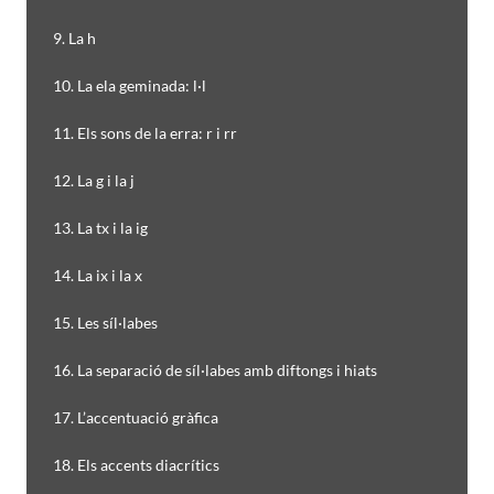
9. La h
10. La ela geminada: l·l
11. Els sons de la erra: r i rr
12. La g i la j
13. La tx i la ig
14. La ix i la x
15. Les síl·labes
16. La separació de síl·labes amb diftongs i hiats
17. L’accentuació gràfica
18. Els accents diacrítics