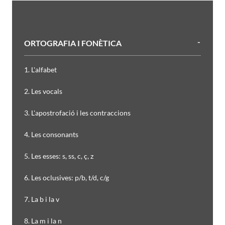
ORTOGRAFIA I FONÈTICA
1. L'alfabet
2. Les vocals
3. L'apostrofació i les contraccions
4. Les consonants
5. Les esses: s, ss, c, ç, z
6. Les oclusives: p/b, t/d, c/g
7. La b i la v
8. La m i la n