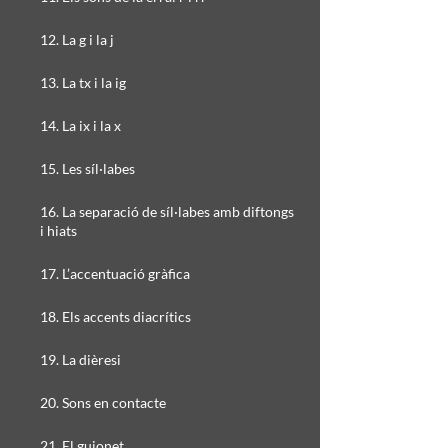
12. La g i la j
13. La tx i la ig
14. La ix i la x
15. Les síl·labes
16. La separació de síl·labes amb diftongs
i hiats
17. L’accentuació gràfica
18. Els accents diacrítics
19. La dièresi
20. Sons en contacte
21. El guionet