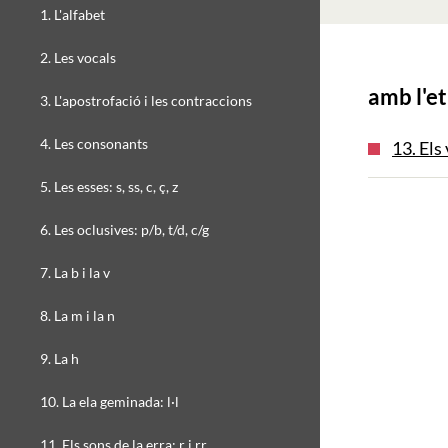
1. L'alfabet
2. Les vocals
amb l'et
3. L'apostrofació i les contraccions
4. Les consonants
13. Els
5. Les esses: s, ss, c, ç, z
6. Les oclusives: p/b, t/d, c/g
7. La b i la v
8. La m i la n
9. La h
10. La ela geminada: l·l
11. Els sons de la erra: r i rr