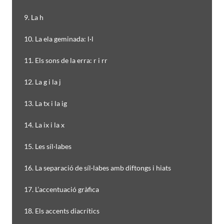
9. La h
10. La ela geminada: l·l
11. Els sons de la erra: r i rr
12. La g i la j
13. La tx i la ig
14. La ix i la x
15. Les síl·labes
16. La separació de síl·labes amb diftongs i hiats
17. L’accentuació gràfica
18. Els accents diacrítics