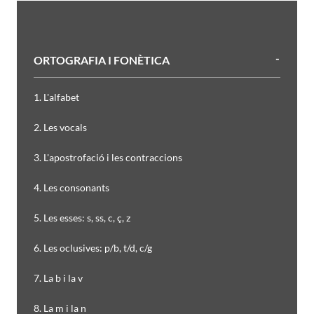
ORTOGRAFIA I FONÈTICA
1. L'alfabet
2. Les vocals
3. L'apostrofació i les contraccions
4. Les consonants
5. Les esses: s, ss, c, ç, z
6. Les oclusives: p/b, t/d, c/g
7. La b i la v
8. La m i la n