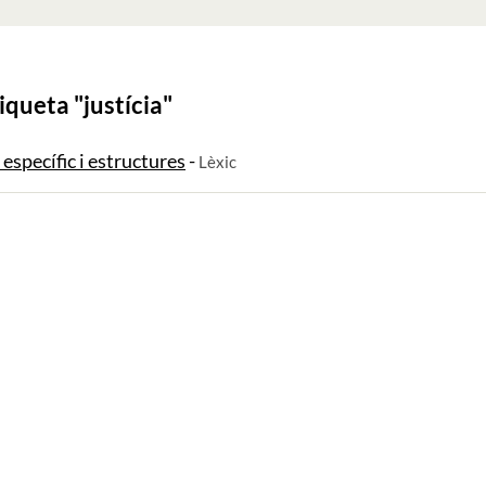
iqueta "
justícia
"
c específic i estructures
-
Lèxic