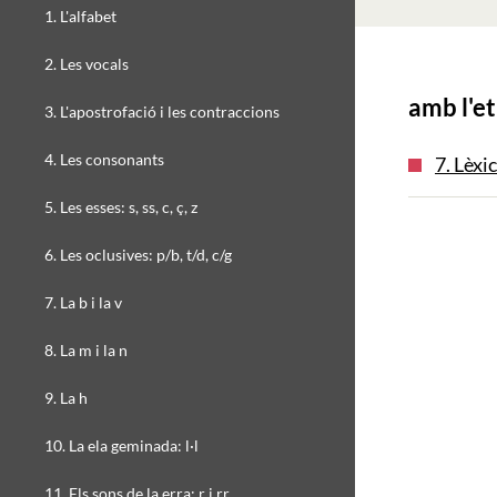
1. L'alfabet
2. Les vocals
amb l'et
3. L'apostrofació i les contraccions
4. Les consonants
7. Lèxi
5. Les esses: s, ss, c, ç, z
6. Les oclusives: p/b, t/d, c/g
7. La b i la v
8. La m i la n
9. La h
10. La ela geminada: l·l
11. Els sons de la erra: r i rr