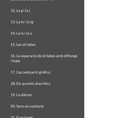
12. La g i la j
13. La tx i la ig
14. La ix i la x
15. Les síl·labes
16. La separació de síl·labes amb diftongs
i hiats
17. L’accentuació gràfica
18. Els accents diacrítics
19. La dièresi
20. Sons en contacte
21. El guionet