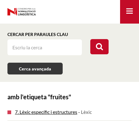
Me
CERCAR PER PARAULES CLAU
Cerca avançada
amb l'etiqueta "
fruites
"
7. Lèxic específic i estructures
-
Lèxic