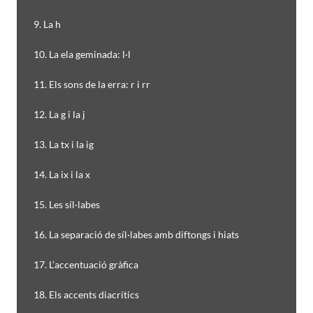
9. La h
10. La ela geminada: l·l
11. Els sons de la erra: r i rr
12. La g i la j
13. La tx i la ig
14. La ix i la x
15. Les síl·labes
16. La separació de síl·labes amb diftongs i hiats
17. L’accentuació gràfica
18. Els accents diacrítics