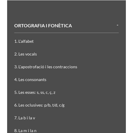
ORTOGRAFIA I FONÈTICA
1. L'alfabet
2. Les vocals
3. L'apostrofació i les contraccions
4. Les consonants
5. Les esses: s, ss, c, ç, z
6. Les oclusives: p/b, t/d, c/g
7. La b i la v
8. La m i la n