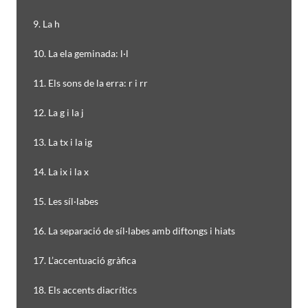
9. La h
10. La ela geminada: l·l
11. Els sons de la erra: r i rr
12. La g i la j
13. La tx i la ig
14. La ix i la x
15. Les síl·labes
16. La separació de síl·labes amb diftongs i hiats
17. L’accentuació gràfica
18. Els accents diacrítics