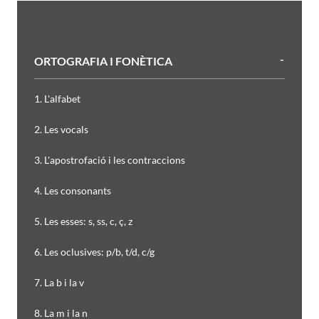
ORTOGRAFIA I FONÈTICA
1. L'alfabet
2. Les vocals
3. L'apostrofació i les contraccions
4. Les consonants
5. Les esses: s, ss, c, ç, z
6. Les oclusives: p/b, t/d, c/g
7. La b i la v
8. La m i la n