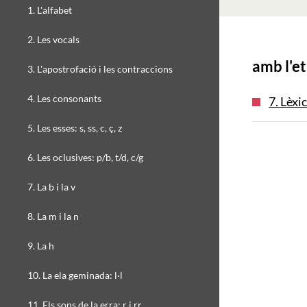
1. L'alfabet
2. Les vocals
amb l'et
3. L'apostrofació i les contraccions
4. Les consonants
7. Lèxi
5. Les esses: s, ss, c, ç, z
6. Les oclusives: p/b, t/d, c/g
7. La b i la v
8. La m i la n
9. La h
10. La ela geminada: l·l
11. Els sons de la erra: r i rr