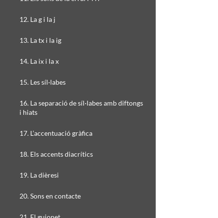
12. La g i la j
13. La tx i la ig
14. La ix i la x
15. Les síl·labes
16. La separació de síl·labes amb diftongs
i hiats
17. L’accentuació gràfica
18. Els accents diacrítics
19. La dièresi
20. Sons en contacte
21. El guionet