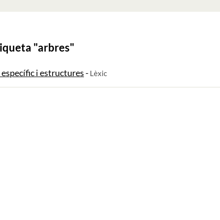
iqueta "
arbres
"
c específic i estructures
-
Lèxic