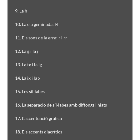
9. La h
10. La ela geminada: l·l
11. Els sons de la erra: r i rr
12. La g i la j
13. La tx i la ig
14. La ix i la x
15. Les síl·labes
16. La separació de síl·labes amb diftongs i hiats
17. L’accentuació gràfica
18. Els accents diacrítics