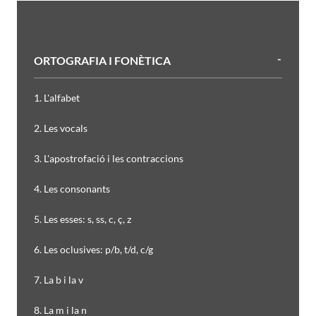
ORTOGRAFIA I FONÈTICA
1. L'alfabet
2. Les vocals
3. L'apostrofació i les contraccions
4. Les consonants
5. Les esses: s, ss, c, ç, z
6. Les oclusives: p/b, t/d, c/g
7. La b i la v
8. La m i la n