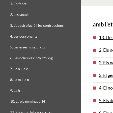
1. L'alfabet
2. Les vocals
amb l'et
3. L'apostrofació i les contraccions
4. Les consonants
13. Des
5. Les esses: s, ss, c, ç, z
2. Els 
6. Les oclusives: p/b, t/d, c/g
2. Els 
7. La b i la v
3. El g
8. La m i la n
4. El n
9. La h
5. Els 
10. La ela geminada: l·l
11. Els sons de la erra: r i rr