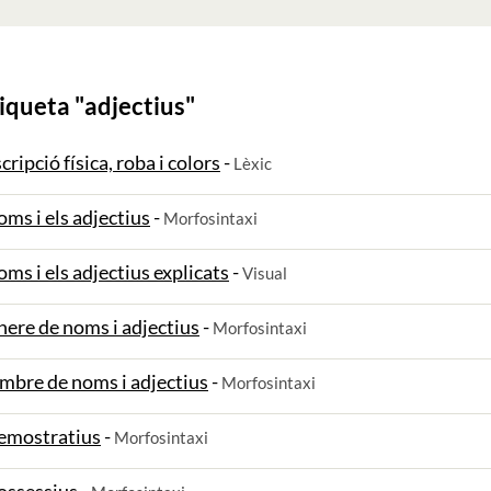
iqueta "
adjectius
"
cripció física, roba i colors
-
Lèxic
noms i els adjectius
-
Morfosintaxi
noms i els adjectius explicats
-
Visual
ènere de noms i adjectius
-
Morfosintaxi
ombre de noms i adjectius
-
Morfosintaxi
demostratius
-
Morfosintaxi