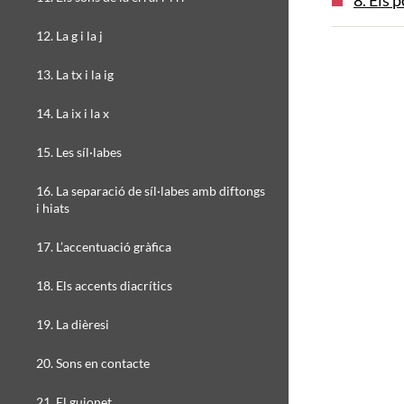
8. Els 
12. La g i la j
13. La tx i la ig
14. La ix i la x
15. Les síl·labes
16. La separació de síl·labes amb diftongs
i hiats
17. L’accentuació gràfica
18. Els accents diacrítics
19. La dièresi
20. Sons en contacte
21. El guionet