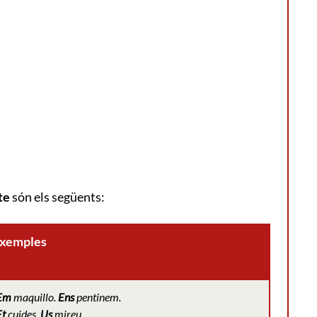
te
són els següents:
xemples
Em
maquillo.
Ens
pentinem.
Et
cuides.
Us
mireu.