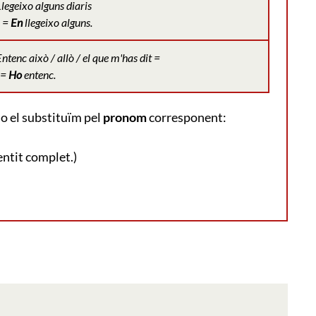
legeixo alguns diaris
=
En
llegeixo alguns.
ntenc això / allò / el que m'has dit =
=
Ho
entenc.
no el substituïm pel
pronom
corresponent:
sentit complet.)