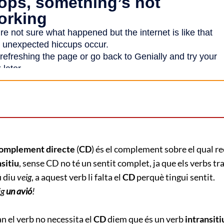
omplement directe
(
CD
) és el complement sobre el qual r
nsitiu
, sense CD no té un sentit complet, ja que els verbs tra
ú diu
veig
, a aquest verb li falta el
CD
perquè tingui sentit.
ig
un avió
!
n el verb no necessita el
CD
diem que és un verb
intransiti