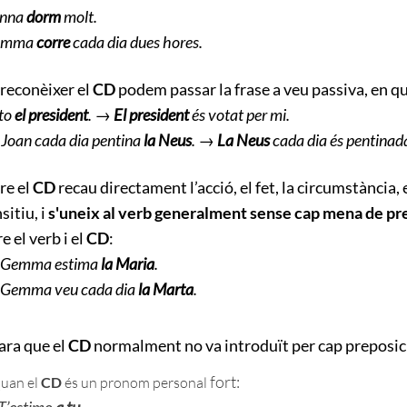
Anna
dorm
molt.
Emma
corre
cada dia dues hores.
 reconèixer el
CD
podem passar la frase a veu
passiva, en qu
to
el president
. →
El president
és votat per mi.
Joan cada dia pentina
la Neus
.
→
La Neus
cada dia és pentinad
re el
CD
recau directament l’acció, el fet, la circumstància,
sitiu, i
s'uneix al verb generalment sense cap mena de pr
e el verb i el
CD
:
Gemma estima
la Maria
.
Gemma veu cada dia
la Marta
.
ara que el
CD
normalment no va introduït per cap preposició
fort:
uan el
CD
és un pronom personal