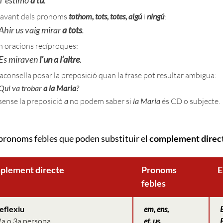
’estimo
a tu
.
avant dels pronoms
tothom, tots, totes, algú
i
ningú
:
hir us vaig mirar
a tots
.
n oracions recíproques:
s miraven
l’un a l’altre
.
’aconsella posar la preposició quan la frase pot resultar ambigua:
ui va trobar
a la Maria
?
ense la preposició
a
no podem saber si
la Maria
és CD o subjecte.
 pronoms febles que poden substituir el
complement direc
plement directe
Pronoms
E
febles
eflexiu
em, ens,
2a o 3a persona,
et, us,