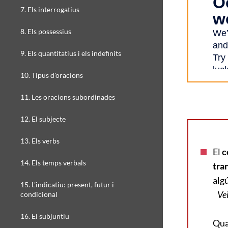
7. Els interrogatius
8. Els possessius
9. Els quantitatius i els indefinits
10. Tipus d'oracions
11. Les oracions subordinades
12. El subjecte
13. Els verbs
El
c
14. Els temps verbals
tra
alg
15. L'indicatiu: present, futur i
Ve
condicional
16. El subjuntiu
Qua