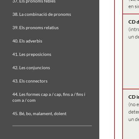
37. Els pronoms febles
en si
38. La combinació de pronoms
CD d
39. Els pronoms relatius
(intr
un d
40. Els adverbis
41. Les preposicions
42. Les conjuncions
43. Els connectors
44. Les formes cap a / cap, fins a / fins i
CD i
com a / com
(no e
dete
45. Bé, bo, malament, dolent
un d