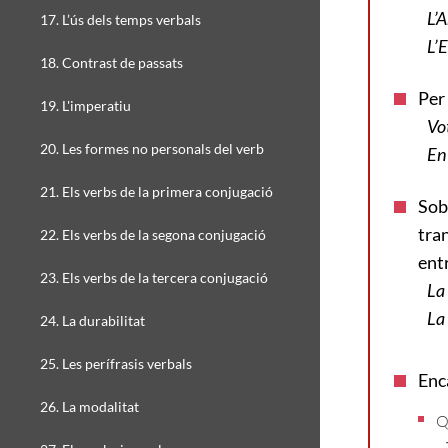
L’
17. L’ús dels temps verbals
L’
18. Contrast de passats
Per
19. L'imperatiu
Vo
20. Les formes no personals del verb
En 
21. Els verbs de la primera conjugació
Sob
tran
22. Els verbs de la segona conjugació
entr
23. Els verbs de la tercera conjugació
La 
La 
24. La durabilitat
25. Les perífrasis verbals
Enc
26. La modalitat
Q