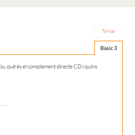
Tornar
Bàsic 3
tiu, què és el complement directe CD i quins