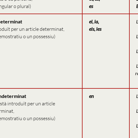
ngular o plural)
es
eterminat
el, la,
L
oduït per un article determinat,
els, les
emostratiu o un possessiu)
L
L
L
r
ndeterminat
en
L
stà introduït per un article
rminat,
L
emostratiu o un possessiu)
L