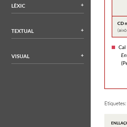
LÈXIC
CD n
(això
TEXTUAL
Cal
En
VISUAL
(Pe
Etiquetes:
ENLLAÇ