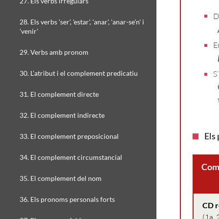
T
27. Els verbs irregulars
D
28. Els verbs 'ser', 'estar', 'anar', 'anar-se'n' i
A
'venir'
E
29. Verbs amb pronom
E
30. L’atribut i el complement predicatiu
S
Q
31. El complement directe
s
32. El complement indirecte
Els
33. El complement preposicional
34. El complement circumstancial
Com
35. El complement del nom
36. Els pronoms personals forts
CD r
(1a, 