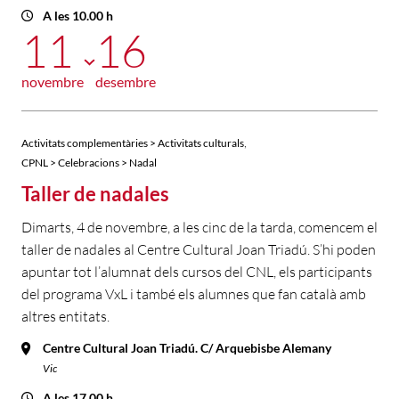
A les 10.00 h
11
16
novembre
desembre
,
Activitats complementàries > Activitats culturals
CPNL > Celebracions > Nadal
Taller de nadales
Dimarts, 4 de novembre, a les cinc de la tarda, comencem el
taller de nadales al Centre Cultural Joan Triadú. S’hi poden
apuntar tot l’alumnat dels cursos del CNL, els participants
del programa VxL i també els alumnes que fan català amb
altres entitats.
Centre Cultural Joan Triadú. C/ Arquebisbe Alemany
Vic
A les 17.00 h