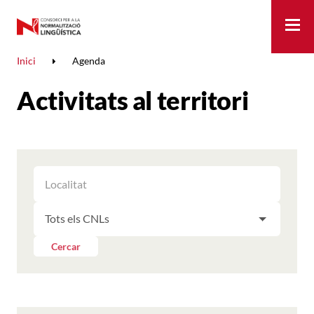
Me
Inici
Agenda
Activitats al territori
FILTRAR
FILTRAR
LES
ELS
ACTIVITATS
FILTRAR
RESULTATS
PER
LES
LOCALITAT
ACTIVITATS
Cercar
PER
CNL