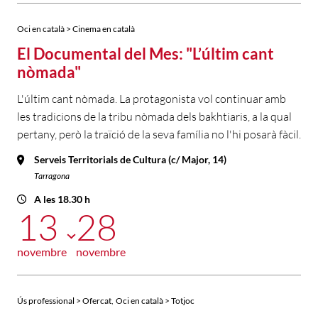
Oci en català > Cinema en català
El Documental del Mes: "L’últim cant
nòmada"
L'últim cant nòmada. La protagonista vol continuar amb
les tradicions de la tribu nòmada dels bakhtiaris, a la qual
pertany, però la traïció de la seva família no l'hi posarà fàcil.
Serveis Territorials de Cultura (c/ Major, 14)
Tarragona
A les 18.30 h
13
28
novembre
novembre
,
Ús professional > Ofercat
Oci en català > Totjoc