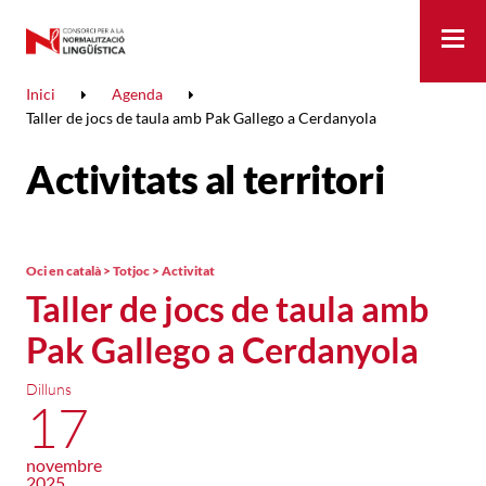
Me
Inici
Agenda
Taller de jocs de taula amb Pak Gallego a Cerdanyola
Activitats al territori
Oci en català > Totjoc > Activitat
Taller de jocs de taula amb
Pak Gallego a Cerdanyola
Dilluns
17
novembre
2025