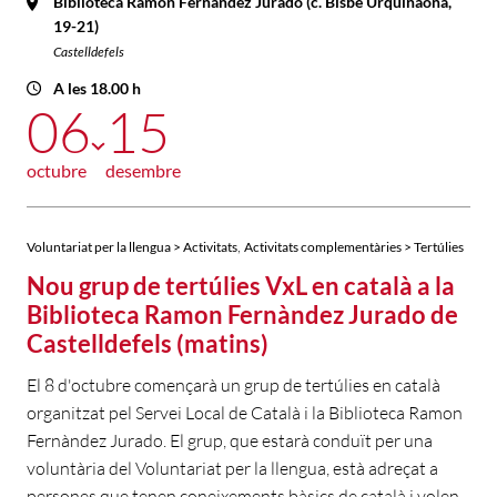
Biblioteca Ramon Fernàndez Jurado (c. Bisbe Urquinaona,
19-21)
Castelldefels
A les 18.00 h
06
15
octubre
desembre
,
Voluntariat per la llengua > Activitats
Activitats complementàries > Tertúlies
Nou grup de tertúlies VxL en català a la
Biblioteca Ramon Fernàndez Jurado de
Castelldefels (matins)
El 8 d'octubre començarà un grup de tertúlies en català
organitzat pel Servei Local de Català i la Biblioteca Ramon
Fernàndez Jurado. El grup, que estarà conduït per una
voluntària del Voluntariat per la llengua, està adreçat a
persones que tenen coneixements bàsics de català i volen