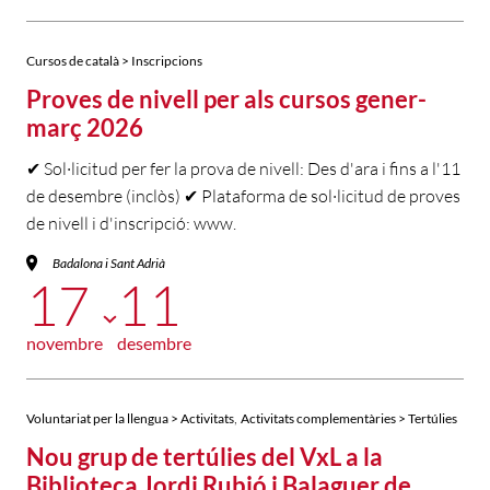
Cursos de català > Inscripcions
Proves de nivell per als cursos gener-
març 2026
✔ Sol·licitud per fer la prova de nivell: Des d'ara i fins a l'11
de desembre (inclòs) ✔ Plataforma de sol·licitud de proves
de nivell i d'inscripció: www.
Badalona i Sant Adrià
17
11
novembre
desembre
,
Voluntariat per la llengua > Activitats
Activitats complementàries > Tertúlies
Nou grup de tertúlies del VxL a la
Biblioteca Jordi Rubió i Balaguer de