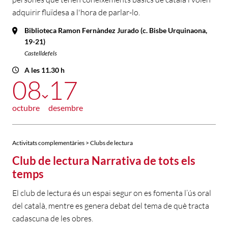
adquirir fluïdesa a l'hora de parlar-lo.
Biblioteca Ramon Fernàndez Jurado (c. Bisbe Urquinaona,
19-21)
Castelldefels
A les 11.30 h
08
17
octubre
desembre
Activitats complementàries > Clubs de lectura
Club de lectura Narrativa de tots els
temps
El club de lectura és un espai segur on es fomenta l’ús oral
del català, mentre es genera debat del tema de què tracta
cadascuna de les obres.