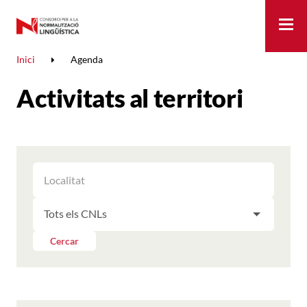
Me
Inici
Agenda
Activitats al territori
FILTRAR
FILTRAR
LES
ELS
ACTIVITATS
FILTRAR
RESULTATS
PER
LES
LOCALITAT
ACTIVITATS
Cercar
PER
CNL