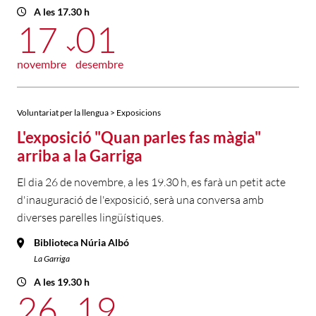
A les 17.30 h
17
01
novembre
desembre
Voluntariat per la llengua > Exposicions
L'exposició "Quan parles fas màgia"
arriba a la Garriga
El dia 26 de novembre, a les 19.30 h, es farà un petit acte
d'inauguració de l'exposició, serà una conversa amb
diverses parelles lingüístiques.
Biblioteca Núria Albó
La Garriga
A les 19.30 h
26
19