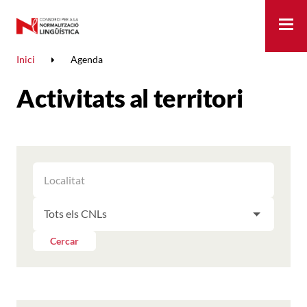
Me
Inici
Agenda
Activitats al territori
FILTRAR
FILTRAR
LES
ELS
ACTIVITATS
FILTRAR
RESULTATS
PER
LES
LOCALITAT
ACTIVITATS
Cercar
PER
CNL