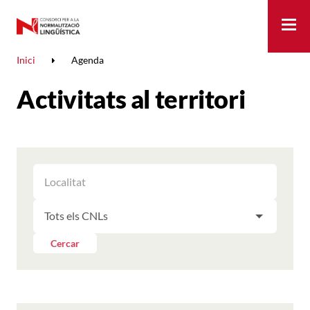
Me
Inici
Agenda
Activitats al territori
FILTRAR
FILTRAR
LES
ELS
ACTIVITATS
FILTRAR
RESULTATS
PER
LES
LOCALITAT
ACTIVITATS
Cercar
PER
CNL