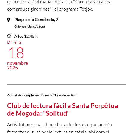
es presentarà el mapa interactiu "Aprèn català a les
comarques gironines" i el programa Totjoc.
Plaça de la Concòrdia, 7
Calonge i Sant Antoni
A les 12.45 h
Dimarts
18
novembre
2025
Activitats complementàries > Clubs de lectura
Club de lectura fàcil a Santa Perpètua
de Mogoda: "Solitud"
Activitat mensual, d'una hora de durada, que pretén
fomentar el gust per la lectura en català, així com el