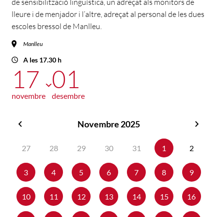
de sensibilització lingüística, un adreçat als monitors de
lleure i de menjador i l’altre, adreçat al personal de les dues
escoles bressol de Manlleu.
Manlleu
A les 17.30 h
17
01
novembre
desembre
Novembre 2025
Octubre
Dese
2025
2025
27
28
29
30
31
1
2
3
4
5
6
7
8
9
10
11
12
13
14
15
16