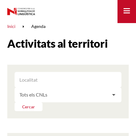
Me
Inici
Agenda
Activitats al territori
FILTRAR
FILTRAR
LES
ELS
ACTIVITATS
FILTRAR
RESULTATS
PER
LES
LOCALITAT
ACTIVITATS
Cercar
PER
CNL