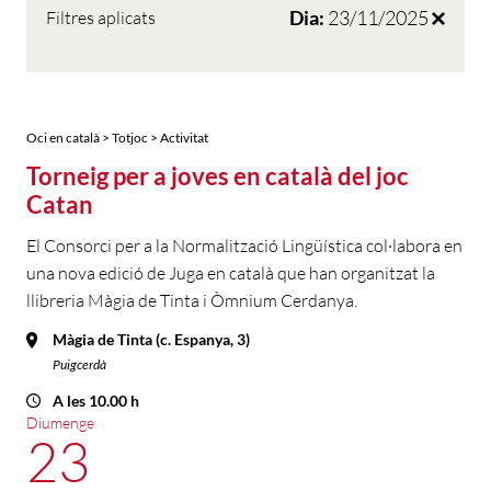
Dia:
23/11/2025
Filtres aplicats
Oci en català > Totjoc > Activitat
Torneig per a joves en català del joc
Catan
El Consorci per a la Normalització Lingüística col·labora en
una nova edició de Juga en català que han organitzat la
llibreria Màgia de Tinta i Òmnium Cerdanya.
Màgia de Tinta (c. Espanya, 3)
Puigcerdà
A les 10.00 h
Diumenge
23