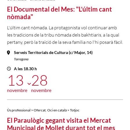
El Documental del Mes: "L’últim cant
nòmada"
L'últim cant nòmada. La protagonista vol continuar amb
les tradicions de la tribu nòmada dels bakhtiaris, a la qual
pertany, però la traïció de la seva família no l'hi posarà fàcil.
Serveis Territorials de Cultura (c/ Major, 14)
Tarragona
A les 18.30 h
13
28
novembre
novembre
,
Ús professional > Ofercat
Oci en català > Totjoc
El Paraulògic gegant visita el Mercat
Municipal de Mollet durant tot el mes