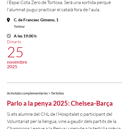
l’Espai Cota Zero de Tortosa. Serà una sortida perquè
l'alumnat pugui practicar el català fora de l'aula.
C. de Francesc Gimeno, 1
Tortosa
A les 19.00 h
Dimarts
25
novembre
2025
Activitats complementàries > Tertúlies
Parlo a la penya 2025: Chelsea-Barça
Si ets alumne del CNL de l’Hospitalet o participant del
Voluntariat per la llengua, vine a gaudir dels partits de la
Champions League a la Penya i uneix-te a la tertúlia prèvia