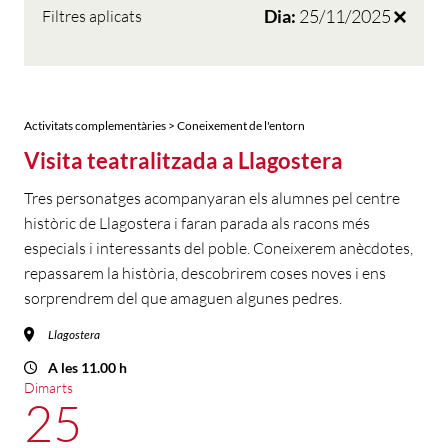
Dia:
25/11/2025
Filtres aplicats
Activitats complementàries > Coneixement de l'entorn
Visita teatralitzada a Llagostera
Tres personatges acompanyaran els alumnes pel centre
històric de Llagostera i faran parada als racons més
especials i interessants del poble. Coneixerem anècdotes,
repassarem la història, descobrirem coses noves i ens
sorprendrem del que amaguen algunes pedres.
Llagostera
A les 11.00 h
Dimarts
25