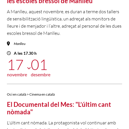
les escoles bressol de Manlleu
A Manlleu, aquest novembre, es duran a terme dos tallers
de sensibilització lingüística, un adreçat als monitors de
lleure i de menjador i l’altre, adreçat al personal de les dues
escoles bressol de Manlleu.
Manlleu
A les 17.30 h
17
01
novembre
desembre
Oci en català > Cinema en català
El Documental del Mes: "L’últim cant
nòmada"
L'últim cant nòmada. La protagonista vol continuar amb