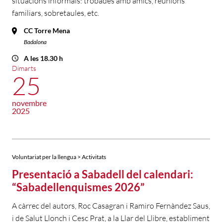
situacions informals: trobades amb amics, reunions
familiars, sobretaules, etc.
CC Torre Mena
Badalona
A les 18.30 h
Dimarts
25
novembre
2025
Voluntariat per la llengua > Activitats
Presentació a Sabadell del calendari:
“Sabadellenquismes 2026”
A càrrec del autors, Roc Casagran i Ramiro Fernàndez Saus,
i de Salut Llonch i Cesc Prat, a la Llar del Llibre, establiment