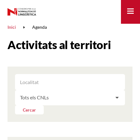
Me
Inici
Agenda
Activitats al territori
FILTRAR
FILTRAR
LES
ELS
ACTIVITATS
FILTRAR
RESULTATS
PER
LES
LOCALITAT
ACTIVITATS
Cercar
PER
CNL