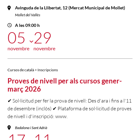
Avinguda de la Llibertat, 12 (Mercat Municipal de Mollet)
Mollet del Vallès
A les 09.00 h
05
29
novembre
novembre
Cursos de català > Inscripcions
Proves de nivell per als cursos gener-
març 2026
✔ Sol·licitud per fer la prova de nivell: Des d'ara i fins a l'11
de desembre (inclòs) ✔ Plataforma de sol·licitud de proves
de nivell i d'inscripció: www.
Badalona i Sant Adrià
17
11