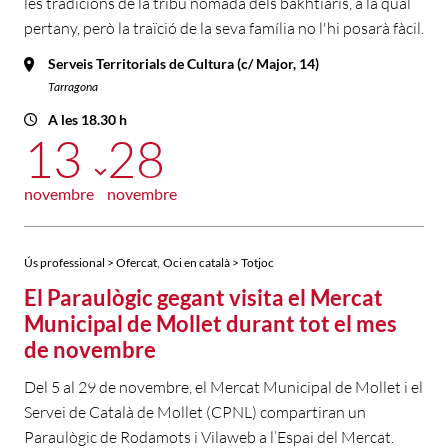
les tradicions de la tribu nòmada dels bakhtiaris, a la qual
pertany, però la traïció de la seva família no l'hi posarà fàcil.
Serveis Territorials de Cultura (c/ Major, 14)
Tarragona
A les 18.30 h
13
28
novembre
novembre
,
Ús professional > Ofercat
Oci en català > Totjoc
El Paraulògic gegant visita el Mercat
Municipal de Mollet durant tot el mes
de novembre
Del 5 al 29 de novembre, el Mercat Municipal de Mollet i el
Servei de Català de Mollet (CPNL) compartiran un
Paraulògic de Rodamots i Vilaweb a l’Espai del Mercat.