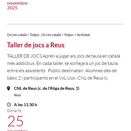
novembre
2025
,
Oci en català > Totjoc
Oci en català > Totjoc > Activitat
Taller de jocs a Reus
TALLER DE JOCS Aprèn a jugar als jocs de taula en català
més addictius. En cada taller, se sortejarà un joc de taula
entre els assistents. Públic destinatari: Alumnes des de
bàsic 2 i participants en el VxL Lloc: CNL de Reus (c.
CNL de Reus (c. de l'Àliga de Reus, 1)
Reus
A les 11.30 h
Dimarts
25
novembre