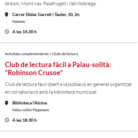
Antoni, Mont-ras, Palafrugell i Vall-llobrega.
Carrer Dídac Garrell i Tauler, 10, 2n
Palamós
A les 14.30 h
Activitats complementàries > Clubs de lectura
Club de lectura fàcil a Palau-solità:
“Robinson Crusoe”
Club de lectura fàcil obert a la població en general organitzat
en col·laboració amb la biblioteca municipal.
Biblioteca l’Alzina
Palau-solità i Plegamans
A les 18.30 h