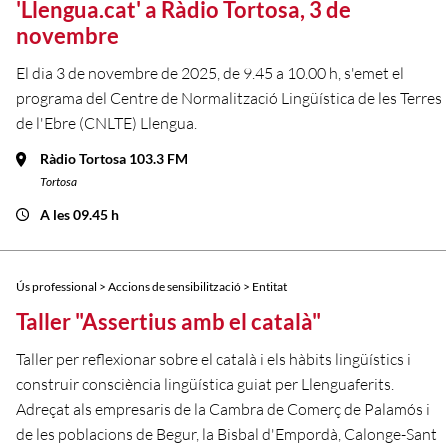
'Llengua.cat' a Ràdio Tortosa, 3 de
novembre
El dia 3 de novembre de 2025, de 9.45 a 10.00 h, s'emet el
programa del Centre de Normalització Lingüística de les Terres
de l'Ebre (CNLTE) Llengua.
Ràdio Tortosa 103.3 FM
Tortosa
A les 09.45 h
Ús professional > Accions de sensibilització > Entitat
Taller "Assertius amb el català"
Taller per reflexionar sobre el català i els hàbits lingüístics i
construir consciència lingüística guiat per Llenguaferits.
Adreçat als empresaris de la Cambra de Comerç de Palamós i
de les poblacions de Begur, la Bisbal d'Empordà, Calonge-Sant