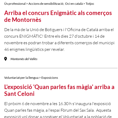
,
Ús professional > Accions de sensibilització
Oci en català > Totjoc
Arriba el concurs Enigmàtic als comerços
de Montornès
De la mà de la Unió de Botiguers i l'Oficina de Català arriba el
concurs ENIGMÀTIC! Entre els dies 27 d'octubre i 14 de
novembre es podran trobar a diferents comerços del municipi
46 enigmes lingüístics per revelar.
Montornès del Vallès
Voluntariat per la llengua > Exposicions
L'exposició 'Quan parles fas màgia' arriba a
Sant Celoni
El pròxim 6 de novembre a les 16.30 h s'inaugura l'exposició
Quan parles fas màgia, a l'espai Fòrum del Sax Sala. Aquesta
exposició vol donar a conèixer el Voluntariat a la població de