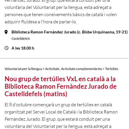
Fernàndez Jurado. El grup, que estarà conduït per una
voluntària del Voluntariat per la llengua, està adreçat a
persones que tenen coneixements bàsics de català i volen
adquirir fluïdesa a l'hora de parlar-lo.
Biblioteca Ramon Fernàndez Jurado (c. Bisbe Urquinaona, 19-21)
Castelldefels
A les 18.00 h
,
Voluntariat per la llengua > Activitats
Activitats complementàries > Tertúlies
Nou grup de tertúlies VxL en català a la
Biblioteca Ramon Fernàndez Jurado de
Castelldefels (matins)
El 8 d'octubre començarà un grup de tertúlies en català
organitzat pel Servei Local de Català i la Biblioteca Ramon
Fernàndez Jurado. El grup, que estarà conduït per una
voluntària del Voluntariat per la llengua, està adreçat a