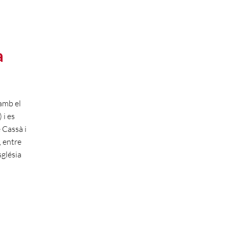
a
 amb el
 i es
 Cassà i
, entre
sglésia