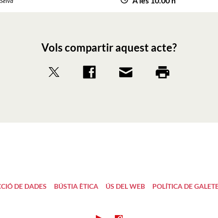
A les 10.00 h
 Selva
Vols compartir aquest acte?
CIÓ DE DADES
BÚSTIA ÈTICA
ÚS DEL WEB
POLÍTICA DE GALET