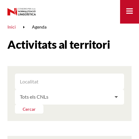
Me
Inici
Agenda
Activitats al territori
FILTRAR
FILTRAR
LES
ELS
ACTIVITATS
FILTRAR
RESULTATS
PER
LES
LOCALITAT
ACTIVITATS
Cercar
PER
CNL