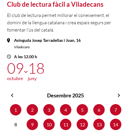
Club de lectura fàcil a Viladecans
El club de lectura permet millorar el coneixement, el
domini de la llengua catalana i crea espais segurs per
fomentar l’ús del català.
Avinguda Josep Tarradellas i Joan, 16
Viladecans
A les 12.00 h
09
18
octubre
juny
Desembre 2025
Novembre
Gene
2025
2026
1
2
3
4
5
6
7
8
9
10
11
12
13
14