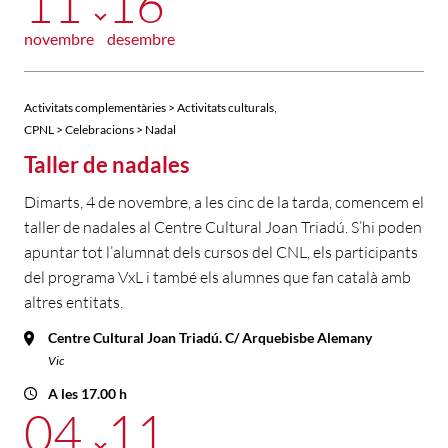
11
16
novembre
desembre
,
Activitats complementàries > Activitats culturals
CPNL > Celebracions > Nadal
Taller de nadales
Dimarts, 4 de novembre, a les cinc de la tarda, comencem el
taller de nadales al Centre Cultural Joan Triadú. S’hi poden
apuntar tot l’alumnat dels cursos del CNL, els participants
del programa VxL i també els alumnes que fan català amb
altres entitats.
Centre Cultural Joan Triadú. C/ Arquebisbe Alemany
Vic
A les 17.00 h
04
11