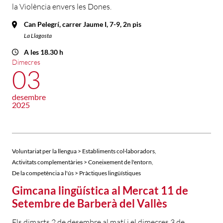
la Violència envers les Dones.
Can Pelegrí, carrer Jaume I, 7-9, 2n pis
La Llagosta
A les 18.30 h
Dimecres
03
desembre
2025
,
Voluntariat per la llengua > Establiments col·laboradors
,
Activitats complementàries > Coneixement de l'entorn
De la competència a l'ús > Pràctiques lingüístiques
Gimcana lingüística al Mercat 11 de
Setembre de Barberà del Vallès
Els dimarts 2 de desembre al matí i el dimecres 3 de