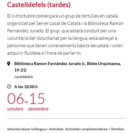
Castelldefels (tardes)
El 6 d'octubre començarà un grup de tertúlies en català
organitzat pel Servei Local de Català i la Biblioteca Ramon
Fernàndez Jurado. El grup, que estarà conduït per una
voluntària del Voluntariat per la llengua, està adreçat a
persones que tenen coneixements bàsics de català i volen
adquirir fluïdesa a l'hora de parlar-lo.
Biblioteca Ramon Fernàndez Jurado (c. Bisbe Urquinaona,
19-21)
Castelldefels
A les 18.00 h
06
15
octubre
desembre
,
Voluntariat per la llengua > Activitats
Activitats complementàries > Tertúlies