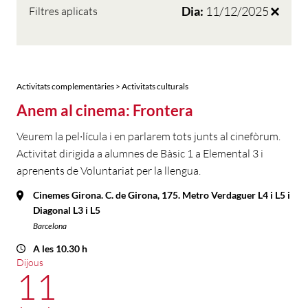
Dia:
11/12/2025
Filtres aplicats
Activitats complementàries > Activitats culturals
Anem al cinema: Frontera
Veurem la pel·lícula i en parlarem tots junts al cinefòrum.
Activitat dirigida a alumnes de Bàsic 1 a Elemental 3 i
aprenents de Voluntariat per la llengua.
Cinemes Girona. C. de Girona, 175. Metro Verdaguer L4 i L5 i
Diagonal L3 i L5
Barcelona
A les 10.30 h
Dijous
11