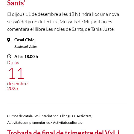
Sants'
El dijous 11 de desembre a les 18 h tindrà lloc una nova
sessió del grup de lectura Mussols de Mitjanit on es
comentarà el llibre Les noies de Sants, de Tània Juste.
Casal Cívic
Badia del Vallès
A les 18.00 h
Dijous
11
desembre
2025
,
,
Cursos de català
Voluntariat per la llengua > Activitats
Activitats complementàries > Activitats culturals
Trobada de final de trimestre del VxL i