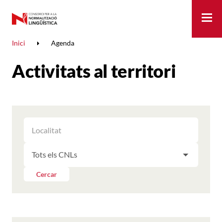
Me
Inici
Agenda
Activitats al territori
FILTRAR
FILTRAR
LES
ELS
ACTIVITATS
FILTRAR
RESULTATS
PER
LES
LOCALITAT
ACTIVITATS
Cercar
PER
CNL