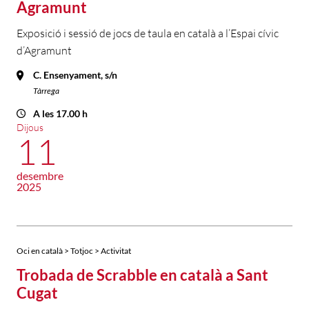
Agramunt
Exposició i sessió de jocs de taula en català a l’Espai cívic
d’Agramunt
C. Ensenyament, s/n
Tàrrega
A les 17.00 h
Dijous
11
desembre
2025
Oci en català > Totjoc > Activitat
Trobada de Scrabble en català a Sant
Cugat