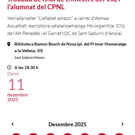
l'alumnat del CPNL
Xerrada-taller "L'alfabet amazic", a càrrec d'Asmaa
Aouattah, escriptora catalanoamaziga. Ho organitza: CNL
de l'Alt Penedès i el Garraf (OC de Sant Sadurní d'Anoia).
Biblioteca Ramon Bosch de Noya (pl. del Primer Homenatge
a la Vellesa, 10)
Sant Sadurní d'Anoia
A les 18.30 h
Dijous
11
desembre
2025
Desembre 2025
Novembre
Gene
2025
2026