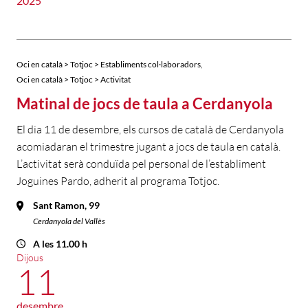
2025
,
Oci en català > Totjoc > Establiments col·laboradors
Oci en català > Totjoc > Activitat
Matinal de jocs de taula a Cerdanyola
El dia 11 de desembre, els cursos de català de Cerdanyola
acomiadaran el trimestre jugant a jocs de taula en català.
L’activitat serà conduïda pel personal de l’establiment
Joguines Pardo, adherit al programa Totjoc.
Sant Ramon, 99
Cerdanyola del Vallès
A les 11.00 h
Dijous
11
desembre