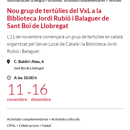
,
Voluntariat per la llengua > Activitats
Activitats complementàries > Tertúlies
Nou grup de tertúlies del VxL a la
Biblioteca Jordi Rubió i Balaguer de
Sant Boi de Llobregat
L’11 de novembre començarà un grup de tertúlies en català
organitzat pel Servei Local de Català i la Biblioteca Jordi
Rubió i Balaguer.
C. Baldiri Aleu, 6
Sant Boi de Llobregat
A les 10.00 h
11
16
novembre
desembre
,
Activitats complementàries > Activitats culturals
CPNL > Celebracions > Nadal