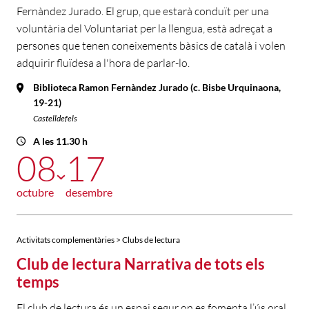
Fernàndez Jurado. El grup, que estarà conduït per una
voluntària del Voluntariat per la llengua, està adreçat a
persones que tenen coneixements bàsics de català i volen
adquirir fluïdesa a l'hora de parlar-lo.
Biblioteca Ramon Fernàndez Jurado (c. Bisbe Urquinaona,
19-21)
Castelldefels
A les 11.30 h
08
17
octubre
desembre
Activitats complementàries > Clubs de lectura
Club de lectura Narrativa de tots els
temps
El club de lectura és un espai segur on es fomenta l’ús oral