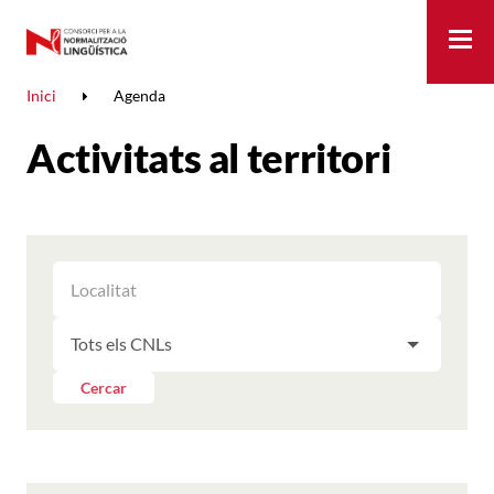
Me
Inici
Agenda
Activitats al territori
FILTRAR
FILTRAR
LES
ELS
ACTIVITATS
FILTRAR
RESULTATS
PER
LES
LOCALITAT
ACTIVITATS
Cercar
PER
CNL