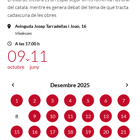
del català, mentre es genera debat del tema de què tracta
cadascuna de les obres.
Avinguda Josep Tarradellas i Joan, 16
Viladecans
A les 17.00 h
09
11
octubre
juny
Desembre 2025
Novembre
Gene
2025
2026
1
2
3
4
5
6
7
8
9
10
11
12
13
14
15
16
17
18
19
20
21