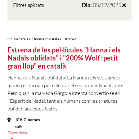
Dia:
05/12/2025
Filtres aplicats
Oci en català > Cinema en català > Estrenes
Estrena de les pel·lícules "Hanna i els
Nadals oblidats" i "200% Wolf: petit
gran llop" en català
Hanna i els Nadals oblidats: La Hanna i els seus amics
monstres tornen per celebrar el seu primer Nadal junts.
Però quan la malvada Gàrgola intenta convertir-se en
l'Esperit de Nadal, tant els humans com les criatures
obliden aquestes festes.
JCA Cinemes
Valls
Divendres