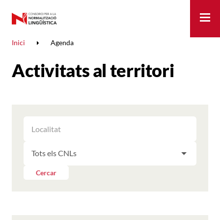
Me
Inici
Agenda
Activitats al territori
FILTRAR
FILTRAR
LES
ELS
ACTIVITATS
FILTRAR
RESULTATS
PER
LES
LOCALITAT
ACTIVITATS
Cercar
PER
CNL