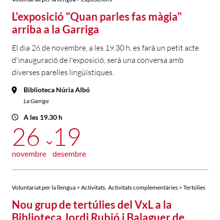
L'exposició "Quan parles fas màgia"
arriba a la Garriga
El dia 26 de novembre, a les 19.30 h, es farà un petit acte
d'inauguració de l'exposició, serà una conversa amb
diverses parelles lingüístiques.
Biblioteca Núria Albó
La Garriga
A les 19.30 h
26
19
novembre
desembre
,
Voluntariat per la llengua > Activitats
Activitats complementàries > Tertúlies
Nou grup de tertúlies del VxL a la
Biblioteca Jordi Rubió i Balaguer de