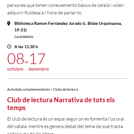
persones que tenen coneixements bàsics de català i volen
adquirir fluïdesa a l'hora de parlar-lo.
Biblioteca Ramon Fernàndez Jurado (c. Bisbe Urquinaona,
19-21)
Castelldefels
A les 11.30 h
08
17
octubre
desembre
Activitats complementàries > Clubs de lectura
Club de lectura Narrativa de tots els
temps
El club de lectura és un espai segur on es fomenta l’ús oral
del català, mentre es genera debat del tema de què tracta
cadascuna de les obres.