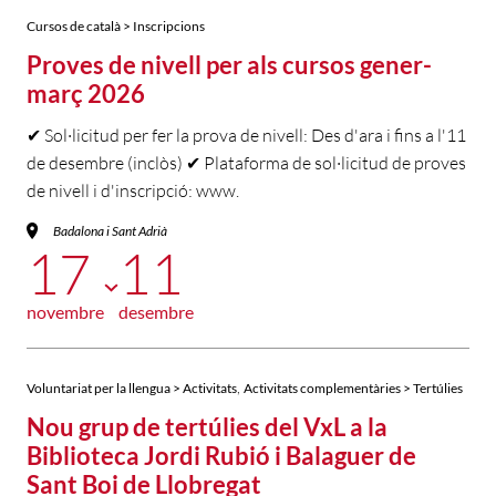
Cursos de català > Inscripcions
Proves de nivell per als cursos gener-
març 2026
✔ Sol·licitud per fer la prova de nivell: Des d'ara i fins a l'11
de desembre (inclòs) ✔ Plataforma de sol·licitud de proves
de nivell i d'inscripció: www.
Badalona i Sant Adrià
17
11
novembre
desembre
,
Voluntariat per la llengua > Activitats
Activitats complementàries > Tertúlies
Nou grup de tertúlies del VxL a la
Biblioteca Jordi Rubió i Balaguer de
Sant Boi de Llobregat