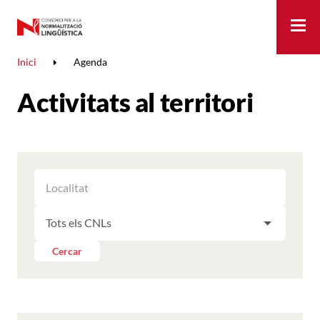
Me
Inici
Agenda
Activitats al territori
FILTRAR
FILTRAR
LES
ELS
ACTIVITATS
FILTRAR
RESULTATS
PER
LES
LOCALITAT
ACTIVITATS
Cercar
PER
CNL