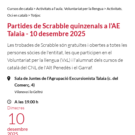
,
,
Cursos de català > Activitats a l'aula
Voluntariat per la llengua > Activitats
Oci en català > Totjoc
Partides de Scrabble quinzenals a l'AE
Talaia - 10 desembre 2025
Les trobades de Scrabble són gratuïtes i obertes a totes les
persones sòcies de l'entitat, les que participen en el
Voluntariat per la llengua (VxL) i l'alumnat dels cursos de
català del CNL de l'Alt Penedès i el Garraf.
Sala de Juntes de l’Agrupació Excursionista Talaia (c. del
Comerç, 4)
Vilanova i la Geltrú
A les 19.00 h
Dimecres
10
desembre
2025