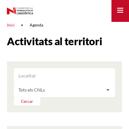
Me
Inici
Agenda
Activitats al territori
FILTRAR
FILTRAR
LES
ELS
ACTIVITATS
FILTRAR
RESULTATS
PER
LES
LOCALITAT
ACTIVITATS
Cercar
PER
CNL