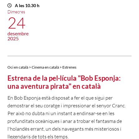
A les 10.30 h
Dimecres
24
desembre
2025
Oci en català > Cinema en català > Estrenes
Estrena de la pel·lícula "Bob Esponja:
una aventura pirata" en català
En Bob Esponja està disposat a fer el que sigui per
demostrar el seu coratge i impressionar el senyor Cranc.
Per això no dubta ni un instant a endinsar-se en les
profunditats oceàniques i anar a trobar el fantasma de
l'holandès errant, un dels navegants més misteriosos i
llegendaris de tots els temps.