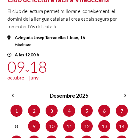
El club de lectura permet millorar el coneixement, el
domini de la llengua catalana i crea espais segurs per
fomentar l’ús del català.
Avinguda Josep Tarradellas i Joan, 16
Viladecans
A les 12.00 h
09
18
octubre
juny
Desembre 2025
Novembre
Gene
2025
2026
1
2
3
4
5
6
7
8
9
10
11
12
13
14