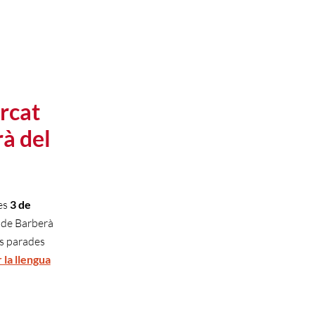
rcat
à del
es
3 de
de Barberà
es parades
 la llengua