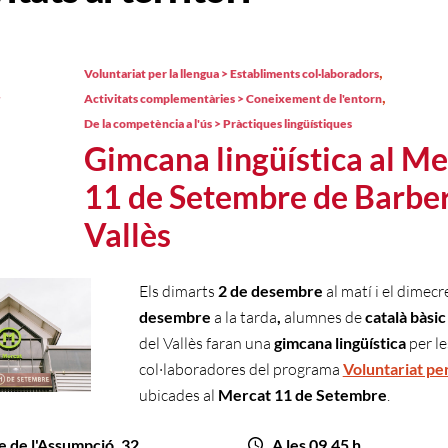
,
Voluntariat per la llengua > Establiments col·laboradors
,
Activitats complementàries > Coneixement de l'entorn
De la competència a l'ús > Pràctiques lingüístiques
Gimcana lingüística al Me
11 de Setembre de Barber
Vallès
Els dimarts
2 de desembre
al matí i el dimecr
desembre
a la tarda
,
alumnes de
català bàsic
del Vallès faran una
gimcana lingüística
per l
col·laboradores del programa
Voluntariat per
ubicades al
Mercat 11 de Setembre
.
e de l'Assumpció, 32
A les 09.45 h