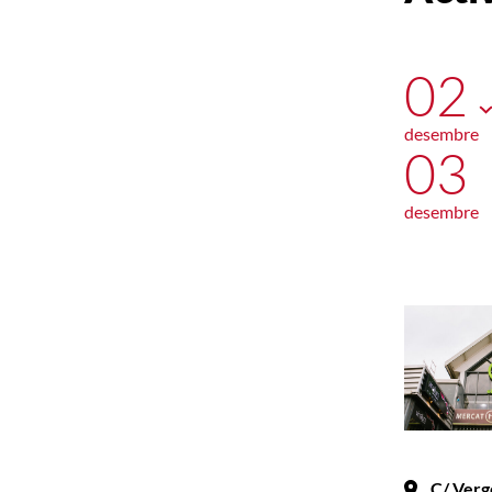
02
desembre
03
desembre
C/ Verg