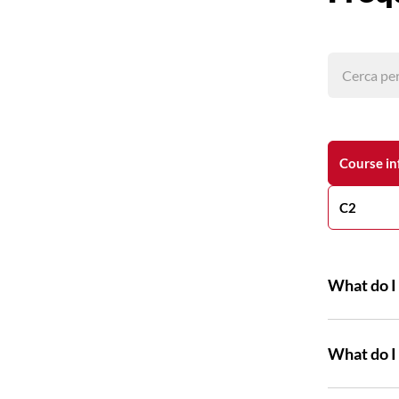
Course in
C2
What do I 
What do I 