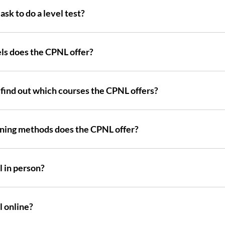
ask to do a level test?
ls does the CPNL offer?
 find out which courses the CPNL offers?
ning methods does the CPNL offer?
l in person?
l online?