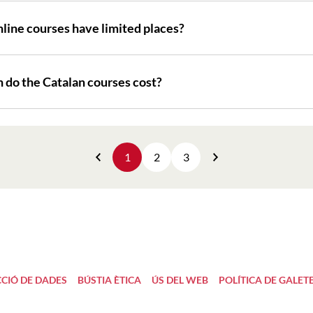
line courses have limited places?
do the Catalan courses cost?
1
2
3
Previous
Next
CIÓ DE DADES
BÚSTIA ÈTICA
ÚS DEL WEB
POLÍTICA DE GALET