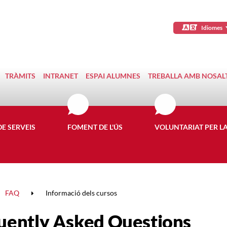
Idiomes
TRÀMITS
INTRANET
ESPAI ALUMNES
TREBALLA AMB NOSAL
DE SERVEIS
FOMENT DE L'ÚS
VOLUNTARIAT PER L
FAQ
Informació dels cursos
uently Asked Questions