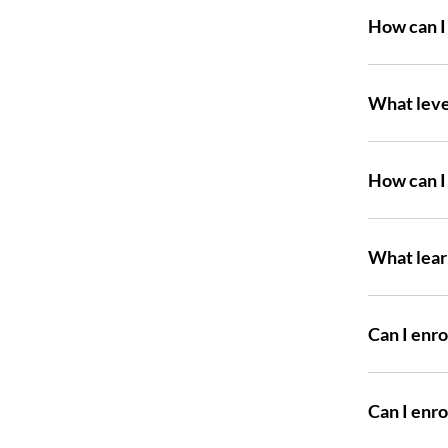
How can I 
What leve
How can I
What lear
Can I enro
Can I enro