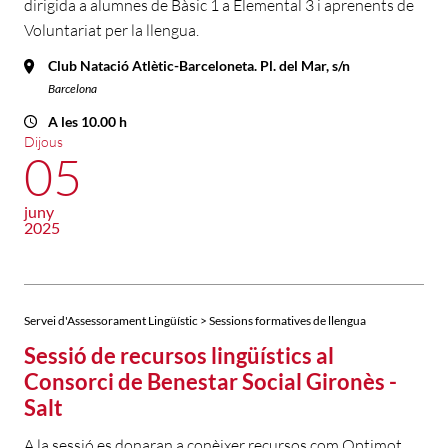
dirigida a alumnes de Bàsic 1 a Elemental 3 i aprenents de
Voluntariat per la llengua.
Club Natació Atlètic-Barceloneta. Pl. del Mar, s/n
Barcelona
A les 10.00 h
Dijous
05
juny
2025
Servei d'Assessorament Lingüístic > Sessions formatives de llengua
Sessió de recursos lingüístics al
Consorci de Benestar Social Gironès -
Salt
A la sessió es donaran a conèixer recursos com Optimot,