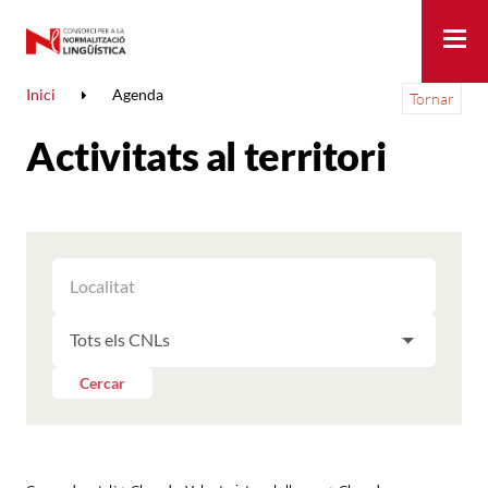
Me
Inici
Agenda
Tornar
Activitats al territori
FILTRAR
FILTRAR
LES
ELS
ACTIVITATS
FILTRAR
RESULTATS
PER
LES
LOCALITAT
ACTIVITATS
Cercar
PER
CNL