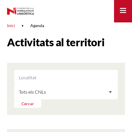
Me
Inici
Agenda
Activitats al territori
FILTRAR
FILTRAR
LES
ELS
ACTIVITATS
FILTRAR
RESULTATS
PER
LES
LOCALITAT
ACTIVITATS
Cercar
PER
CNL