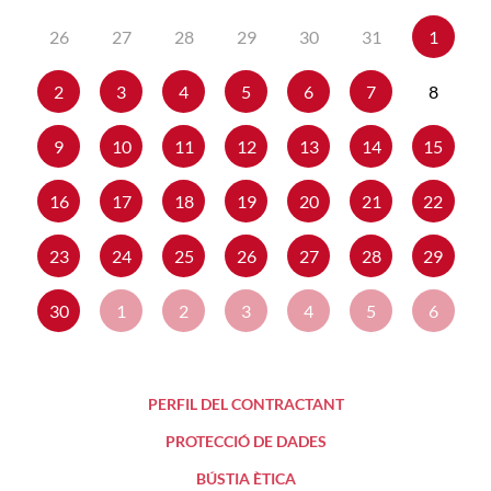
2025
2025
26
27
28
29
30
31
1
2
3
4
5
6
7
8
9
10
11
12
13
14
15
16
17
18
19
20
21
22
23
24
25
26
27
28
29
30
1
2
3
4
5
6
PERFIL DEL CONTRACTANT
PROTECCIÓ DE DADES
BÚSTIA ÈTICA