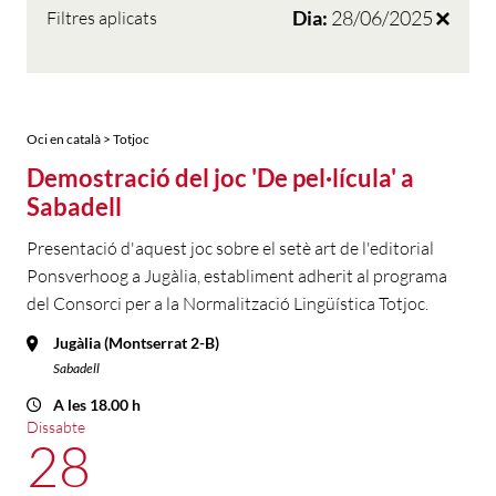
Dia:
28/06/2025
Filtres aplicats
Oci en català > Totjoc
Demostració del joc 'De pel·lícula' a
Sabadell
Presentació d'aquest joc sobre el setè art de l'editorial
Ponsverhoog a Jugàlia, establiment adherit al programa
del Consorci per a la Normalització Lingüística Totjoc.
Jugàlia (Montserrat 2-B)
Sabadell
A les 18.00 h
Dissabte
28