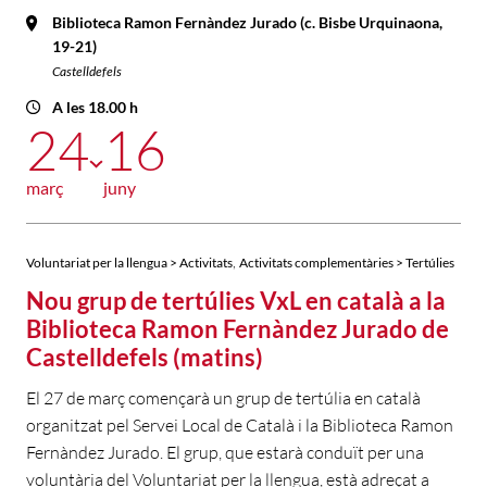
Biblioteca Ramon Fernàndez Jurado (c. Bisbe Urquinaona,
19-21)
Castelldefels
A les 18.00 h
24
16
març
juny
,
Voluntariat per la llengua > Activitats
Activitats complementàries > Tertúlies
Nou grup de tertúlies VxL en català a la
Biblioteca Ramon Fernàndez Jurado de
Castelldefels (matins)
El 27 de març començarà un grup de tertúlia en català
organitzat pel Servei Local de Català i la Biblioteca Ramon
Fernàndez Jurado. El grup, que estarà conduït per una
voluntària del Voluntariat per la llengua, està adreçat a