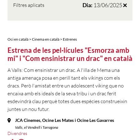
Dia:
13/06/2025
Filtres aplicats
Oci en català > Cinema en català > Estrenes
Estrena de les pel·lícules "Esmorza amb
mi" i "Com ensinistrar un drac" en català
A Valls: Com ensinistrar un drac. A l'illa de Mema una
antiga amenaça posa en perill tant els vikings com els
dracs. Però l'amistat entre un adolescent viking que no
encaixa amb els ideals de la seva tribu i un drac ferit
esdevindrà clau perquè totes dues espècies construeixin
juntes un nou futur.
JCA Cinemes, Ocine Les Mates i Ocine Les Gavarres
Valls, el Vendrell i Tarragona
Divendres