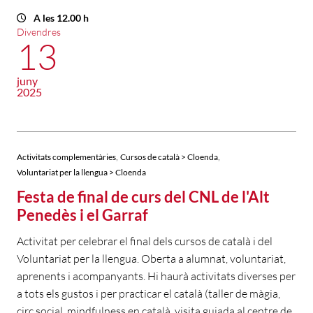
A les 12.00 h
Divendres
13
juny
2025
,
,
Activitats complementàries
Cursos de català > Cloenda
Voluntariat per la llengua > Cloenda
Festa de final de curs del CNL de l'Alt
Penedès i el Garraf
Activitat per celebrar el final dels cursos de català i del
Voluntariat per la llengua. Oberta a alumnat, voluntariat,
aprenents i acompanyants. Hi haurà activitats diverses per
a tots els gustos i per practicar el català (taller de màgia,
circ social, mindfulness en català, visita guiada al centre de