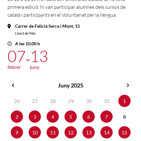
primera edició, hi van participar alumnes dels cursos de
català i participants en el Voluntariat per la llengua.
Carrer de Felicià Serra i Mont, 15
Lloret de Mar
A les 10.00 h
07
13
febrer
juny
Juny 2025
Maig
Juliol
2025
2025
26
27
28
29
30
31
1
2
3
4
5
6
7
8
9
10
11
12
13
14
15