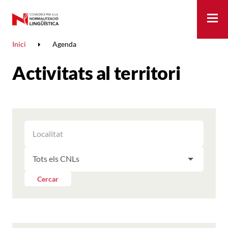
Me
Inici
Agenda
Activitats al territori
FILTRAR
FILTRAR
LES
ELS
ACTIVITATS
FILTRAR
RESULTATS
PER
LES
LOCALITAT
ACTIVITATS
Cercar
PER
CNL