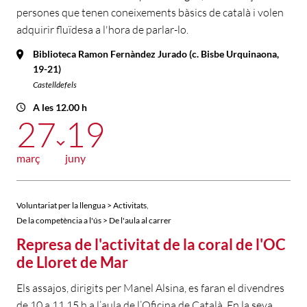
persones que tenen coneixements bàsics de català i volen
adquirir fluïdesa a l'hora de parlar-lo.
Biblioteca Ramon Fernàndez Jurado (c. Bisbe Urquinaona,
19-21)
Castelldefels
A les 12.00 h
27
19
març
juny
,
Voluntariat per la llengua > Activitats
De la competència a l'ús > De l'aula al carrer
Represa de l'activitat de la coral de l'OC
de Lloret de Mar
Els assajos, dirigits per Manel Alsina, es faran el divendres
de 10 a 11.15 h a l’aula de l’Oficina de Català. En la seva