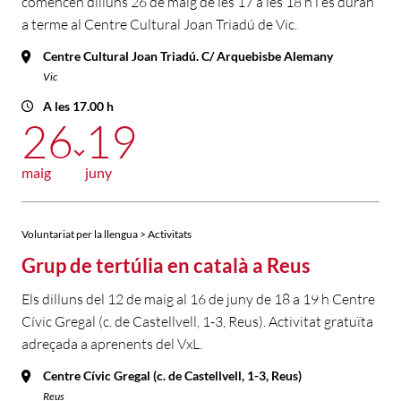
comencen dilluns 26 de maig de les 17 a les 18 h i es duran
a terme al Centre Cultural Joan Triadú de Vic.
Centre Cultural Joan Triadú. C/ Arquebisbe Alemany
Vic
A les 17.00 h
26
19
maig
juny
Voluntariat per la llengua > Activitats
Grup de tertúlia en català a Reus
Els dilluns del 12 de maig al 16 de juny de 18 a 19 h Centre
Cívic Gregal (c. de Castellvell, 1-3, Reus). Activitat gratuïta
adreçada a aprenents del VxL.
Centre Cívic Gregal (c. de Castellvell, 1-3, Reus)
Reus