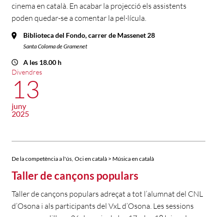
cinema en català. En acabar la projecció els assistents
poden quedar-se a comentar la pel·lícula.
Biblioteca del Fondo, carrer de Massenet 28
Santa Coloma de Gramenet
A les 18.00 h
Divendres
13
juny
2025
,
De la competència a l'ús
Oci en català > Música en català
Taller de cançons populars
Taller de cançons populars adreçat a tot l’alumnat del CNL
d’Osona i als participants del VxL d’Osona. Les sessions