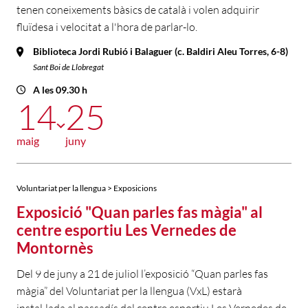
tenen coneixements bàsics de català i volen adquirir
fluïdesa i velocitat a l'hora de parlar-lo.
Biblioteca Jordi Rubió i Balaguer (c. Baldiri Aleu Torres, 6-8)
Sant Boi de Llobregat
A les 09.30 h
14
25
maig
juny
Voluntariat per la llengua > Exposicions
Exposició "Quan parles fas màgia" al
centre esportiu Les Vernedes de
Montornès
Del 9 de juny a 21 de juliol l’exposició “Quan parles fas
màgia” del Voluntariat per la llengua (VxL) estarà