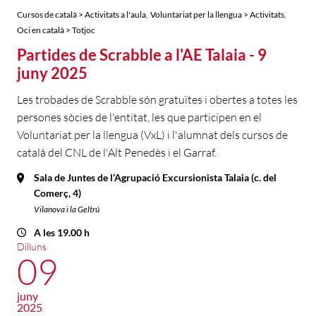
,
,
Cursos de català > Activitats a l'aula
Voluntariat per la llengua > Activitats
Oci en català > Totjoc
Partides de Scrabble a l'AE Talaia - 9
juny 2025
Les trobades de Scrabble són gratuïtes i obertes a totes les
persones sòcies de l'entitat, les que participen en el
Voluntariat per la llengua (VxL) i l'alumnat dels cursos de
català del CNL de l'Alt Penedès i el Garraf.
Sala de Juntes de l’Agrupació Excursionista Talaia (c. del
Comerç, 4)
Vilanova i la Geltrú
A les 19.00 h
Dilluns
09
juny
2025