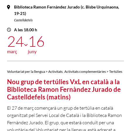
Biblioteca Ramon Fernàndez Jurado (c. Bisbe Urquinaona,
19-21)
Castelldefels
A les 18.00 h
24
16
març
juny
,
Voluntariat per la llengua > Activitats
Activitats complementàries > Tertúlies
Nou grup de tertúlies VxL en català a la
Biblioteca Ramon Fernàndez Jurado de
Castelldefels (matins)
El 27 de març començarà un grup de tertúlia en català
organitzat pel Servei Local de Català i la Biblioteca Ramon
Fernàndez Jurado. El grup, que estarà conduït per una
voluntària del Voluntariat per la llengua, està adreçat a