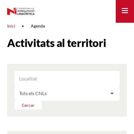
Me
Inici
Agenda
Activitats al territori
FILTRAR
FILTRAR
LES
ELS
ACTIVITATS
FILTRAR
RESULTATS
PER
LES
LOCALITAT
ACTIVITATS
Cercar
PER
CNL