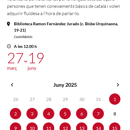
persones que tenen coneixements bàsics de català i volen
adquirir fluïdesa a l'hora de parlar-lo.
Biblioteca Ramon Fernàndez Jurado (c. Bisbe Urquinaona,
19-21)
Castelldefels
A les 12.00 h
27
19
març
juny
Juny 2025
Maig
Juliol
2025
2025
26
27
28
29
30
31
1
2
3
4
5
6
7
8
9
10
11
12
13
14
15