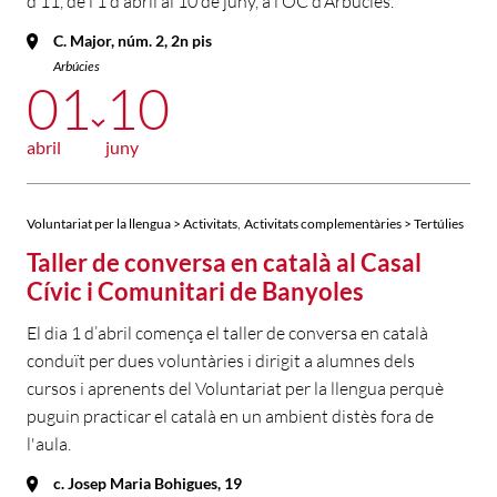
d’11, de l’1 d’abril al 10 de juny, a l’OC d’Arbúcies.
C. Major, núm. 2, 2n pis
Arbúcies
01
10
abril
juny
,
Voluntariat per la llengua > Activitats
Activitats complementàries > Tertúlies
Taller de conversa en català al Casal
Cívic i Comunitari de Banyoles
El dia 1 d’abril comença el taller de conversa en català
conduït per dues voluntàries i dirigit a alumnes dels
cursos i aprenents del Voluntariat per la llengua perquè
puguin practicar el català en un ambient distès fora de
l'aula.
c. Josep Maria Bohigues, 19