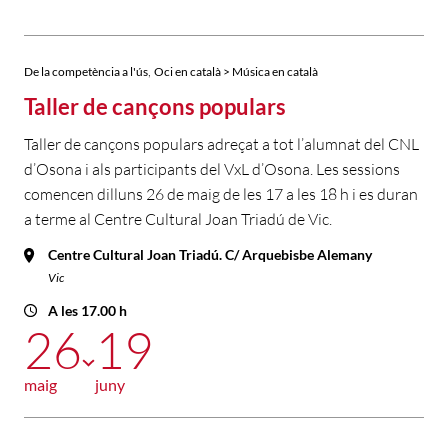
,
De la competència a l'ús
Oci en català > Música en català
Taller de cançons populars
Taller de cançons populars adreçat a tot l’alumnat del CNL
d’Osona i als participants del VxL d’Osona. Les sessions
comencen dilluns 26 de maig de les 17 a les 18 h i es duran
a terme al Centre Cultural Joan Triadú de Vic.
Centre Cultural Joan Triadú. C/ Arquebisbe Alemany
Vic
A les 17.00 h
26
19
maig
juny