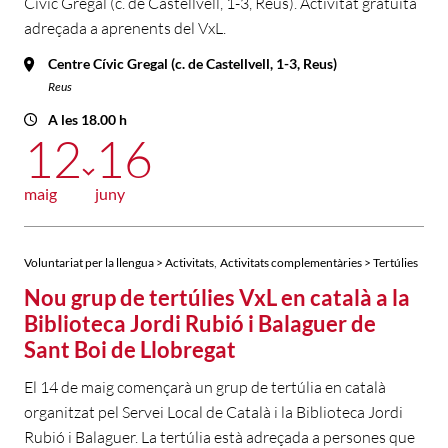
Cívic Gregal (c. de Castellvell, 1-3, Reus). Activitat gratuïta
adreçada a aprenents del VxL.
Centre Cívic Gregal (c. de Castellvell, 1-3, Reus)
Reus
A les 18.00 h
12
16
maig
juny
,
Voluntariat per la llengua > Activitats
Activitats complementàries > Tertúlies
Nou grup de tertúlies VxL en català a la
Biblioteca Jordi Rubió i Balaguer de
Sant Boi de Llobregat
El 14 de maig començarà un grup de tertúlia en català
organitzat pel Servei Local de Català i la Biblioteca Jordi
Rubió i Balaguer. La tertúlia està adreçada a persones que