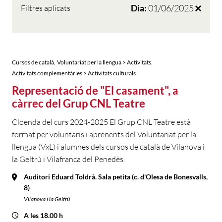
Dia:
01/06/2025
Filtres aplicats
,
,
Cursos de català
Voluntariat per la llengua > Activitats
Activitats complementàries > Activitats culturals
Representació de "El casament", a
càrrec del Grup CNL Teatre
Cloenda del curs 2024-2025 El Grup CNL Teatre està
format per voluntaris i aprenents del Voluntariat per la
llengua (VxL) i alumnes dels cursos de català de Vilanova i
la Geltrú i Vilafranca del Penedès.
Auditori Eduard Toldrà. Sala petita (c. d'Olesa de Bonesvalls,
8)
Vilanova i la Geltrú
A les 18.00 h