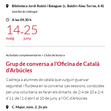
Biblioteca Jordi Rubió i Balaguer (c. Baldiri Aleu Torres, 6-8)
Sant Boi de Llobregat
A les 09.30 h
14
25
maig
juny
Activitats complementàries > Clubs de lectura
Grup de conversa a l'Oficina de Català
d'Arbúcies
S’adreça a alumnes de català que vulguin guanyar
seguretat i fluïdesa en la conversa. Les sessions, conduïdes
per una voluntària, es faran els dimarts, de 2/4 de 10 a 2/4
d’11, de l’1 d’abril al 10 de juny, a l’OC d’Arbúcies.
C. Major, núm. 2, 2n pis