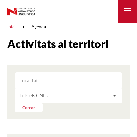
Me
Inici
Agenda
Activitats al territori
FILTRAR
FILTRAR
LES
ELS
ACTIVITATS
FILTRAR
RESULTATS
PER
LES
LOCALITAT
ACTIVITATS
Cercar
PER
CNL