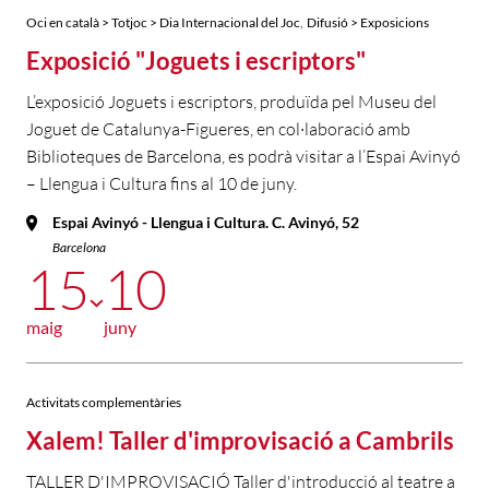
,
Oci en català > Totjoc > Dia Internacional del Joc
Difusió > Exposicions
Exposició "Joguets i escriptors"
L’exposició Joguets i escriptors, produïda pel Museu del
Joguet de Catalunya-Figueres, en col·laboració amb
Biblioteques de Barcelona, es podrà visitar a l’Espai Avinyó
– Llengua i Cultura fins al 10 de juny.
Espai Avinyó - Llengua i Cultura. C. Avinyó, 52
Barcelona
15
10
maig
juny
Activitats complementàries
Xalem! Taller d'improvisació a Cambrils
TALLER D'IMPROVISACIÓ Taller d'introducció al teatre a