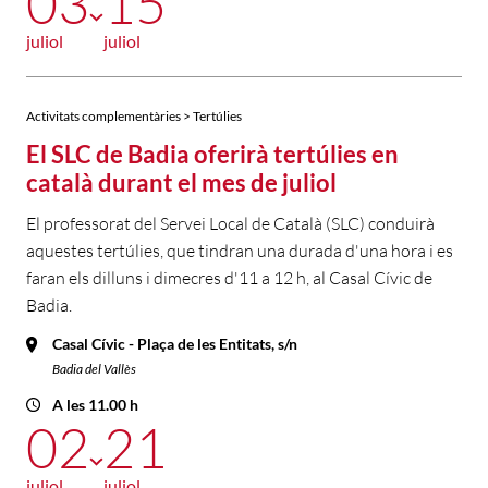
03
15
juliol
juliol
Activitats complementàries > Tertúlies
El SLC de Badia oferirà tertúlies en
català durant el mes de juliol
El professorat del Servei Local de Català (SLC) conduirà
aquestes tertúlies, que tindran una durada d'una hora i es
faran els dilluns i dimecres d'11 a 12 h, al Casal Cívic de
Badia.
Casal Cívic - Plaça de les Entitats, s/n
Badia del Vallès
A les 11.00 h
02
21
juliol
juliol