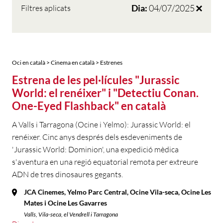
Dia:
04/07/2025
Filtres aplicats
Oci en català > Cinema en català > Estrenes
Estrena de les pel·lícules "Jurassic
World: el renéixer" i "Detectiu Conan.
One-Eyed Flashback" en català
A Valls i Tarragona (Ocine i Yelmo): Jurassic World: el
renéixer. Cinc anys després dels esdeveniments de
'Jurassic World: Dominion', una expedició mèdica
s'aventura en una regió equatorial remota per extreure
ADN de tres dinosaures gegants.
JCA Cinemes, Yelmo Parc Central, Ocine Vila-seca, Ocine Les
Mates i Ocine Les Gavarres
Valls, Vila-seca, el Vendrell i Tarragona