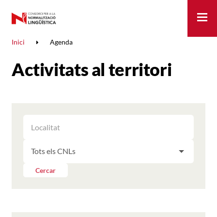
Me
Inici
Agenda
Activitats al territori
FILTRAR
FILTRAR
LES
ELS
ACTIVITATS
FILTRAR
RESULTATS
PER
LES
LOCALITAT
ACTIVITATS
Cercar
PER
CNL