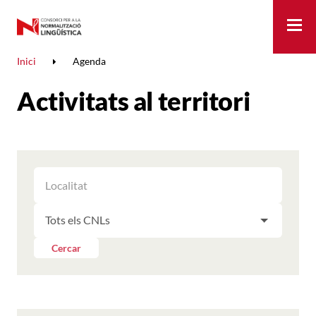
Me
Inici
Agenda
Activitats al territori
FILTRAR
FILTRAR
LES
ELS
ACTIVITATS
FILTRAR
RESULTATS
PER
LES
LOCALITAT
ACTIVITATS
Cercar
PER
CNL