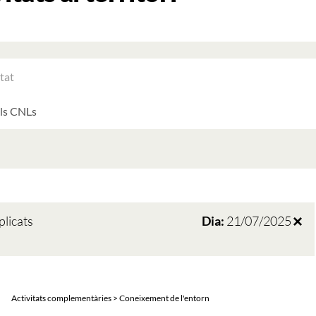
RAR
ATS
LTATS
AT
ATS
plicats
Dia:
21/07/2025
Activitats complementàries > Coneixement de l'entorn