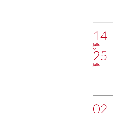
14
juliol
25
juliol
02