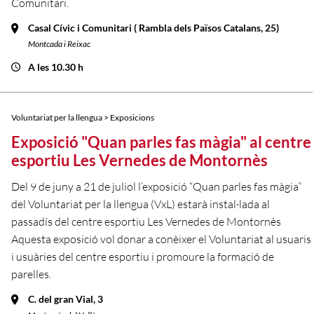
Comunitari.
Casal Cívic i Comunitari ( Rambla dels Països Catalans, 25)
Montcada i Reixac
A les 10.30 h
Voluntariat per la llengua > Exposicions
Exposició "Quan parles fas màgia" al centre
esportiu Les Vernedes de Montornès
Del 9 de juny a 21 de juliol l’exposició “Quan parles fas màgia”
del Voluntariat per la llengua (VxL) estarà instal·lada al
passadís del centre esportiu Les Vernedes de Montornès
Aquesta exposició vol donar a conèixer el Voluntariat al usuaris
i usuàries del centre esportiu i promoure la formació de
parelles.
C. del gran Vial, 3