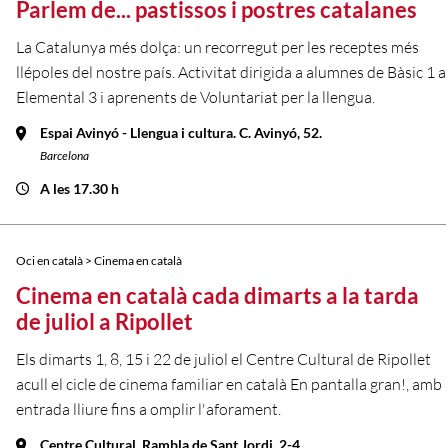
Parlem de... pastissos i postres catalanes
La Catalunya més dolça: un recorregut per les receptes més
llépoles del nostre país. Activitat dirigida a alumnes de Bàsic 1 a
Elemental 3 i aprenents de Voluntariat per la llengua.
Espai Avinyó - Llengua i cultura. C. Avinyó, 52.
Barcelona
A les 17.30 h
Oci en català > Cinema en català
Cinema en català cada dimarts a la tarda
de juliol a Ripollet
Els dimarts 1, 8, 15 i 22 de juliol el Centre Cultural de Ripollet
acull el cicle de cinema familiar en català En pantalla gran!, amb
entrada lliure fins a omplir l'aforament.
Centre Cultural. Rambla de Sant Jordi, 2-4.