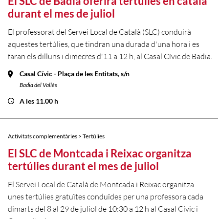
El SLC de Badia oferirà tertúlies en català
durant el mes de juliol
El professorat del Servei Local de Català (SLC) conduirà
aquestes tertúlies, que tindran una durada d'una hora i es
faran els dilluns i dimecres d'11 a 12 h, al Casal Cívic de Badia.
Casal Cívic - Plaça de les Entitats, s/n
Badia del Vallès
A les 11.00 h
Activitats complementàries > Tertúlies
El SLC de Montcada i Reixac organitza
tertúlies durant el mes de juliol
El Servei Local de Català de Montcada i Reixac organitza
unes tertúlies gratuïtes conduïdes per una professora cada
dimarts del 8 al 29 de juliol de 10:30 a 12 h al Casal Cívic i