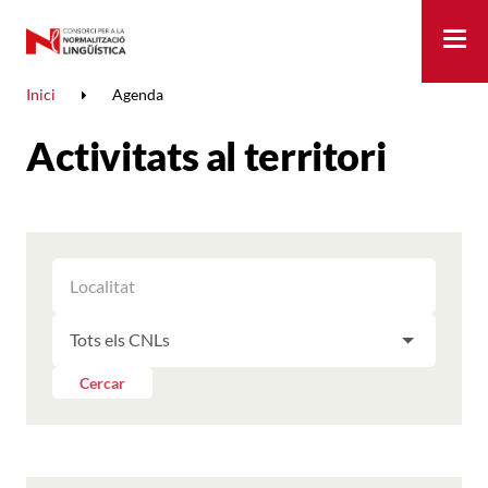
Me
Inici
Agenda
Activitats al territori
FILTRAR
FILTRAR
LES
ELS
ACTIVITATS
FILTRAR
RESULTATS
PER
LES
LOCALITAT
ACTIVITATS
Cercar
PER
CNL