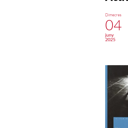
Dimecres
04
juny
2025