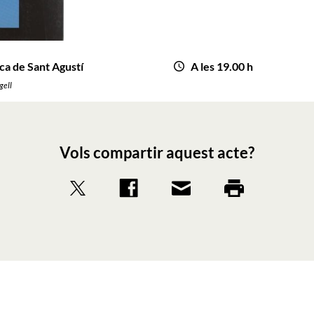
ca de Sant Agustí
A les 19.00 h
gell
Vols compartir aquest acte?